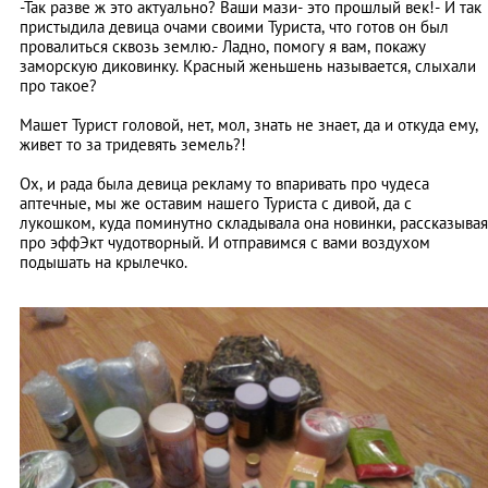
-Так разве ж это актуально? Ваши мази- это прошлый век!- И так
пристыдила девица очами своими Туриста, что готов он был
провалиться сквозь землю.- Ладно, помогу я вам, покажу
заморскую диковинку. Красный женьшень называется, слыхали
про такое?
Машет Турист головой, нет, мол, знать не знает, да и откуда ему,
живет то за тридевять земель?!
Ох, и рада была девица рекламу то впаривать про чудеса
аптечные, мы же оставим нашего Туриста с дивой, да с
лукошком, куда поминутно складывала она новинки, рассказывая
про эффЭкт чудотворный. И отправимся с вами воздухом
подышать на крылечко.