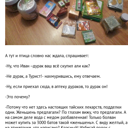
А тут и птица словно нас ждала, спрашивает:
-Ну, что Иван –дурак ваш всё скупил али как?
-Не дурак, а Турист!- нахмурившись, ему отвечаем.
-Ну, если приехал сюда, в аптеку дураков, то дурак он!
-Это почему?
-Потому что нет здесь настоящих тайских лекарств, подделки
одни. Женьшень предлагали? По глазам вижу, что предлагали. А
на самом деле вода с медом разбавленная! Только болван
может купить за 3000 батов такой «женьшень». С виду желтый, а
на этикеточке, что написано? Красный! Избегай полок с