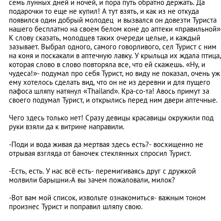
семь лунных дней и ночей, и пора путь обратно держать. Да
подарочки то еще не купил! А тут взять, и как из не откуда
появился один добрый молодец и вызвался он довезти Туриста
нашего бесплатно на своем белом коне до аптеки «правильной»
К слову сказать, молодцев таких очереди целые, и каждый
зазывает. Выбрал одного, самого говорливого, сел Турист с ним
на коня и поскакали в аптечную лавку. У крыльца их ждала птица,
которая слово в слово повторяла все, что ей скажешь. «Ну, и
чудеса!»- подумал про себя Турист, но виду не показал, очень уж
ему хотелось сделать вид, что он не из деревни и для пущего
пафоса шляпу натянул «Thailand». Кра-со-та! Авось примут за
своего подумал Турист, и открылись перед ним двери аптечные.
Чего здесь только нет! Сразу девицы красавицы окружили под
руки взяли да к витрине направили.
-Поди и вода живая да мертвая здесь есть?- восхищенно не
отрывая взгляда от баночек стеклянных спросил Турист.
-Есть, есть. У нас всё есть- перемигиваясь друг с дружкой
молвили барышни.-А вы зачем пожаловали, милок?
-Вот вам мой список, извольте ознакомиться- важным тоном
произнес Турист и поправил шляпу свою.