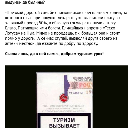
выдумки да былины?
-Поезжай дорогой сам, без помощников с бесплатным конем, за
которого с вас при покупке лекарств уже высчитали плату за
халявный проезд 50%, в обычную государственную аптеку.
Благо, Паттаюшка ими богата. Ближайшая напротив «Теско
Лотуса» на Ныа. Мимо не проедешь, т.к. большая она и стоит
прямо у дороги. А сейчас ступай, вызволяй друга своего из
аптеки местной, да езжайте по добру по здорову.
Сказка ложь, да в ней намёк, добрым турикам урок!