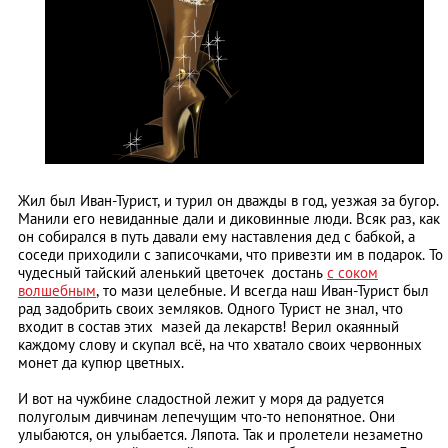
Жил был Иван-Турист, и турил он дважды в год, уезжая за бугор.
Манили его невиданные дали и диковинные люди. Всяк раз, как
он собирался в путь давали ему наставления дед с бабкой, а
соседи приходили с записочками, что привезти им в подарок. То
чудесный тайский аленький цветочек достань
с соком
волшебным
, то мази целебные. И всегда наш Иван-Турист был
рад задобрить своих земляков. Одного Турист не знал, что
входит в состав этих мазей да лекарств! Верил окаянный
каждому слову и скупал всё, на что хватало своих червонных
монет да купюр цветных.
И вот на чужбине сладостной лежит у моря да радуется
полуголым дивчинам лепечущим что-то непонятное. Они
улыбаются, он улыбается. Ляпота. Так и пролетели незаметно