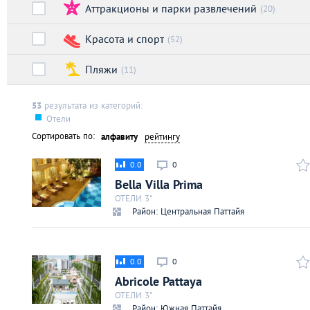
Аттракционы и парки развлечений
Киев
(20)
Красота и спорт
(52)
Лондон
Пляжи
(11)
Лос-Анджелес
53
результата из категорий:
Отели
Москва
Сортировать по:
алфавиту
рейтингу
Париж
0.0
0
Bella Villa Prima
Паттайя
ОТЕЛИ 3*
Район: Центральная Паттайя
Пхукет
0.0
0
Санкт-Петербург
Abricole Pattaya
ОТЕЛИ 3*
Район: Южная Паттайя