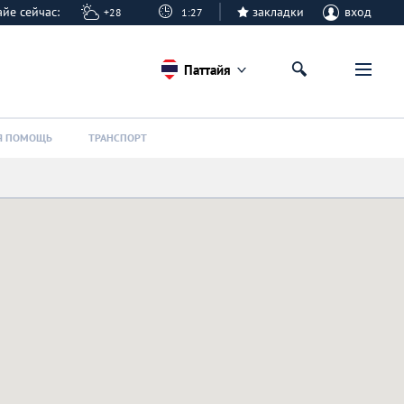
тайе сейчас:
закладки
вход
+28
1:27
Паттайя
Я ПОМОЩЬ
ТРАНСПОРТ