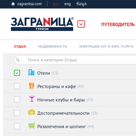
zagranitsa.com
рус
eng
ข้อมูล
ПУТЕВОДИТЕЛЬ
Loading...
ОТДЫХ
НЕДВИЖИМОСТЬ
ЭМИГРАЦИЯ, ЮР. И ФИН. УСЛУГИ
Отели
(53)
Рестораны и кафе
(88)
Алматы
Ночные клубы и бары
(33)
Астана
Достопримечательности
(25)
Афины
Развлечения и шопинг
(44)