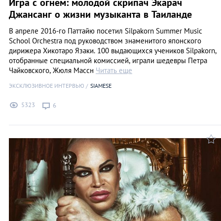
Игра с огнем: молодой скрипач Экарач
Джансанг о жизни музыканта в Таиланде
В апреле 2016-го Паттайю посетил Silpakorn Summer Music
School Orchestra под руководством знаменитого японского
дирижера Хикотаро Язаки. 100 выдающихся учеников Silpakorn,
отобранные специальной комиссией, играли шедевры Петра
Чайковского, Жюля Массн
Читать еще
ЭКСКЛЮЗИВНОЕ ИНТЕРВЬЮ
SIAMESE
5323
6