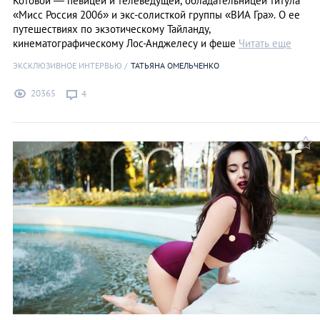
Котовой ― певицей и телеведущей, обладательницей титула
«Мисс Россия 2006» и экс-солисткой группы «ВИА Гра». О ее
путешествиях по экзотическому Тайланду,
кинематографическому Лос-Анджелесу и феше
Читать еще
ЭКСКЛЮЗИВНОЕ ИНТЕРВЬЮ
ТАТЬЯНА ОМЕЛЬЧЕНКО
20365
4