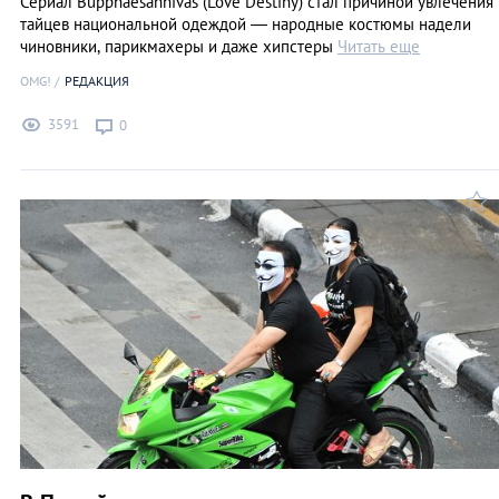
Сериал Bupphaesannivas (Love Destiny) стал причиной увлечения
тайцев национальной одеждой — народные костюмы надели
чиновники, парикмахеры и даже хипстеры
Читать еще
OMG!
РЕДАКЦИЯ
3591
0