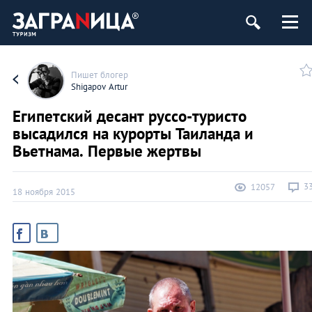
Пишет блогер
Shigapov Artur
Египетский десант руссо-туристо
высадился на курорты Таиланда и
Вьетнама. Первые жертвы
3
12057
18 ноября 2015