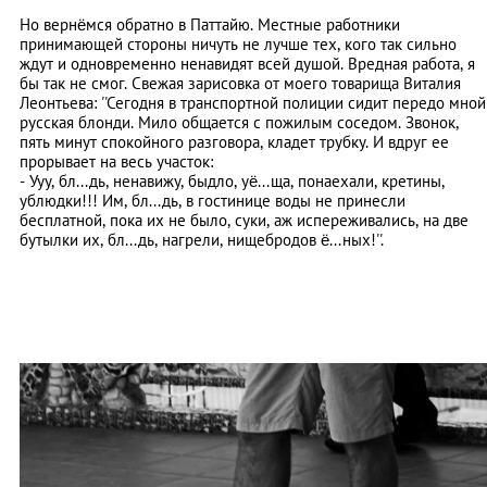
Но вернёмся обратно в Паттайю. Местные работники
принимающей стороны ничуть не лучше тех, кого так сильно
ждут и одновременно ненавидят всей душой. Вредная работа, я
бы так не смог. Свежая зарисовка от моего товарища Виталия
Леонтьева: ''Сегодня в транспортной полиции сидит передо мной
русская блонди. Мило общается с пожилым соседом. Звонок,
пять минут спокойного разговора, кладет трубку. И вдруг ее
прорывает на весь участок:
- Ууу, бл...дь, ненавижу, быдло, уё...ща, понаехали, кретины,
ублюдки!!! Им, бл...дь, в гостинице воды не принесли
бесплатной, пока их не было, суки, аж испереживались, на две
бутылки их, бл...дь, нагрели, нищебродов ё...ных!''.