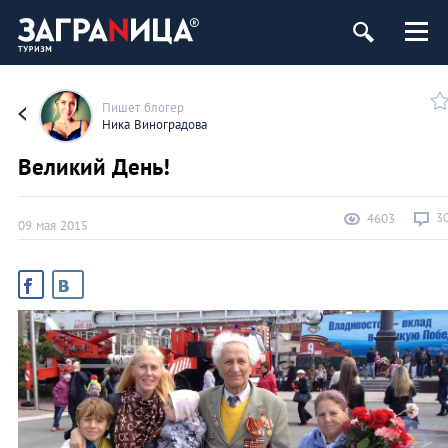
Пишет блогер
Ника Виноградова
Великий День!
3
4603
09 мая 2015