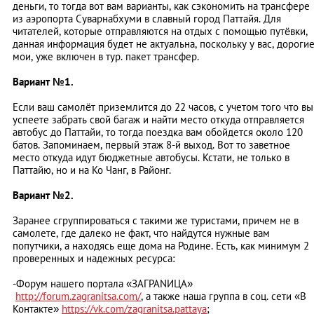
деньги, то тогда вот вам варианты, как сэкономить на трансфере
из аэропорта Суварнабхуми в славный город Паттайя. Для
читателей, которые отправляются на отдых с помощью путёвки,
данная информация будет не актуальна, поскольку у вас, дороги
мои, уже включен в тур. пакет трансфер.
Вариант №1.
Если ваш самолёт приземлится до 22 часов, с учетом того что вы
успеете забрать свой багаж и найти место откуда отправляется
автобус до Паттайи, то тогда поездка вам обойдется около 120
батов. Запоминаем, первый этаж 8-й выход. Вот то заветное
место откуда идут бюджетные автобусы. Кстати, не только в
Паттайю, но и на Ко Чанг, в Районг.
Вариант №2.
Заранее сгруппироваться с такими же туристами, причем не в
самолете, где далеко не факт, что найдутся нужные вам
попутчики, а находясь еще дома на Родине. Есть, как минимум 2
проверенных и надежных ресурса:
-Форум нашего портала «ЗАГРАNИЦА»
http://forum.zagranitsa.com/
, а также наша группа в соц. сети «В
Контакте»
https://vk.com/zagranitsa.pattaya
;