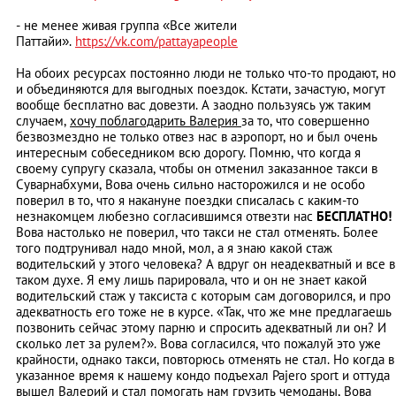
- не менее живая группа «Все жители
Паттайи».
https://vk.com/pattayapeople
На обоих ресурсах постоянно люди не только что-то продают, но
и объединяются для выгодных поездок. Кстати, зачастую, могут
вообще бесплатно вас довезти. А заодно пользуясь уж таким
случаем,
хочу поблагодарить Валерия
за то, что совершенно
безвозмездно не только отвез нас в аэропорт, но и был очень
интересным собеседником всю дорогу. Помню, что когда я
своему супругу сказала, чтобы он отменил заказанное такси в
Суварнабхуми, Вова очень сильно насторожился и не особо
поверил в то, что я накануне поездки списалась с каким-то
незнакомцем любезно согласившимся отвезти нас
БЕСПЛАТНО!
Вова настолько не поверил, что такси не стал отменять. Более
того подтрунивал надо мной, мол, а я знаю какой стаж
водительский у этого человека? А вдруг он неадекватный и все в
таком духе. Я ему лишь парировала, что и он не знает какой
водительский стаж у таксиста с которым сам договорился, и про
адекватность его тоже не в курсе. «Так, что же мне предлагаешь
позвонить сейчас этому парню и спросить адекватный ли он? И
сколько лет за рулем?». Вова согласился, что пожалуй это уже
крайности, однако такси, повторюсь отменять не стал. Но когда в
указанное время к нашему кондо подъехал Pajero sport и оттуда
вышел Валерий и стал помогать нам грузить чемоданы, Вова