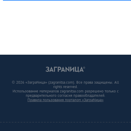
© 2026 «ЗаграNица» (zagranitsa.com). Все права защищены. All
rights reserved.
Использование материалов zagranitsa.com разрешено только с
предварительного согласия правообладателей.
Правила пользования порталом «ЗаграNица»