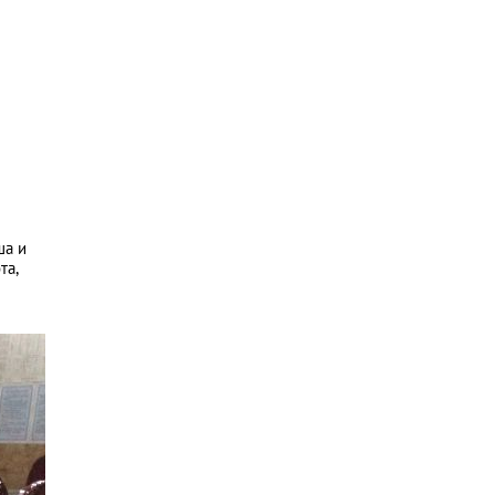
ша и
та,