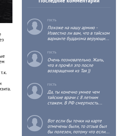
Последние комментарии
c
ГОСТЬ
Похоже на нашу армию -
Известно ли вам, что в тайском
е
варианте буддизма верующий
ез
мужчина хотя бы один раз в
жизни должен побыть
c
ГОСТЬ
монахом, пусть даже не
ные
Очень позновательно. Жаль,
продолжительное время, т.к.
тем
что я прочёл это после
это положительно отразится на
возвращения из Тая ))
его собственной судьбе и
т.к.
судьбе его родственников?
и
c
ГОСТЬ
зита.
Да, ты конечно умнее чем
тайские врачи с 8 летним
стажем. В РФ смертность
детская выше чем в тае раза в
3.
c
Вот если бы точки на карте
отмечены были, то отзыв был
бы полезен, потому что если