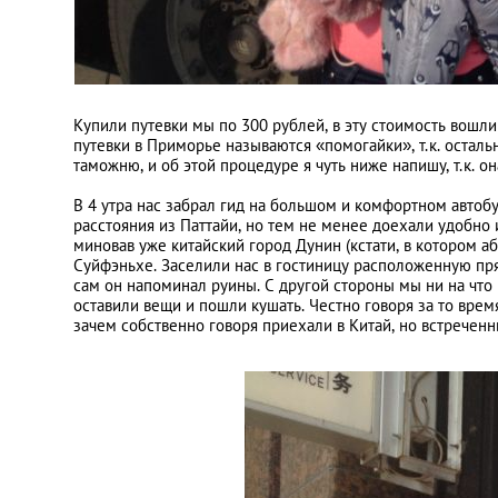
Купили путевки мы по 300 рублей, в эту стоимость вошли
путевки в Приморье называются «помогайки», т.к. остал
таможню, и об этой процедуре я чуть ниже напишу, т.к. о
В 4 утра нас забрал гид на большом и комфортном автоб
расстояния из Паттайи, но тем не менее доехали удобно и
миновав уже китайский город Дунин (кстати, в котором а
Суйфэньхе. Заселили нас в гостиницу расположенную прям
сам он напоминал руины. С другой стороны мы ни на что 
оставили вещи и пошли кушать. Честно говоря за то врем
зачем собственно говоря приехали в Китай, но встречен