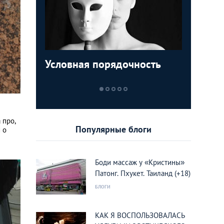
Условная порядочность
ТОП-5 м
Египетск
Пролета
которые
туристо
кукушки
увидеть
курорты
Вьетнам
 про,
Популярные блоги
 о
Боди массаж у «Кристины»
Патонг. Пхукет. Таиланд (+18)
БЛОГИ
КАК Я ВОСПОЛЬЗОВАЛАСЬ