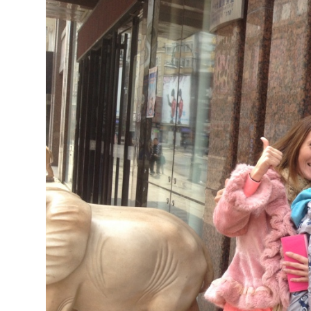
Киев
Лондон
Лос-Анджелес
Москва
Париж
Паттайя
Пхукет
Санкт-Петербург