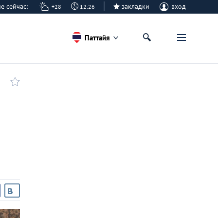
айе сейчас:
закладки
вход
+28
12:26
Паттайя