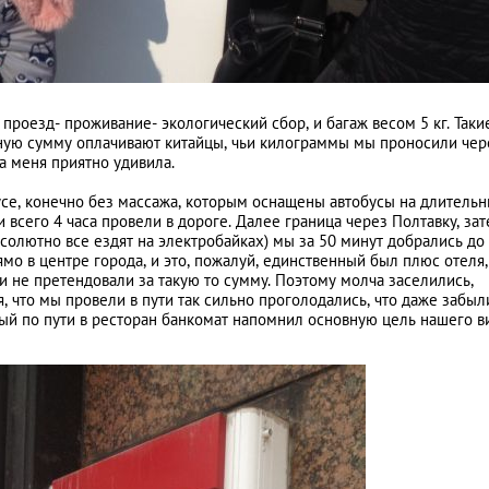
 проезд- проживание- экологический сбор, и багаж весом 5 кг. Таки
ьную сумму оплачивают китайцы, чьи килограммы мы проносили чер
на меня приятно удивила.
усе, конечно без массажа, которым оснащены автобусы на длитель
 всего 4 часа провели в дороге. Далее граница через Полтавку, за
бсолютно все ездят на электробайках) мы за 50 минут добрались до
о в центре города, и это, пожалуй, единственный был плюс отеля, 
и не претендовали за такую то сумму. Поэтому молча заселились,
я, что мы провели в пути так сильно проголодались, что даже забыл
ный по пути в ресторан банкомат напомнил основную цель нашего ви