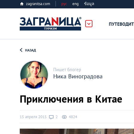
zagranitsa.com
рус
eng
ข้อมูล
ПУТЕВОДИТ
Loading...
НАЗАД
Пишет блогер
Ника Виноградова
Алматы
Приключения в Китае
Астана
15 апреля 2015
2
4824
Афины