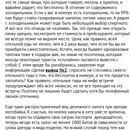
это те самые вещи, про которые говорят, мелочь а приятно, и
вдвойне радует, что бесплатно. В отличие от содержимого
холодильника. Если у вас в номере есть холодильник, то на 99%
там будут стоять газированные напитки, легкие закуски. А рядом
с холодильником может еще быть небольшой выбор спиртного.
И вот все это отнюдь не «халява». Так, что прежде чем открыть
пачку орешек, посмотрите ее стоимость в прейскуранте, которы
не всегда лежит на видном месте. Цена, как правило, всей
отельной еды не менее, чем в 2 раза выше, чем если бы вы ее
приобрели самостоятельно. Кстати, иногда бывают одноразовые
тапочки тоже в подарок вам, но никак не полотенца, которые
иногда некоторые туристы «случайно» пытаются вывезти с
собой. С этим вроде бы разобрались, закрепим еще
информацию сделав
вывод №2
: спросить не стесняясь своего
отельного гида о том, что бесплатно в номере, а за что придется
заплатить? Как правило, отельные гиды на инфо встрече
предупреждают обо всех нюансах, но не все приходят на эту
встречу. Поэтому не лишним будет сделать хотя бы телефонный
звонок отельнику.
Еще один распространенный вид денежного залога при аренде
мотобайка. К счастью, по-моему канули в лету уже те времена,
когда туристы отдавали свои загран.паспорта арендодателю,
теперь везде есть залог не менее 1000 Батов (в зависимости от
срока аренды и вида модели). На всякий случай перед тем как