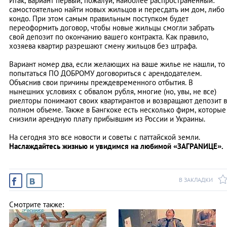
Итак, вариант первый, пожалуй, наиболее распространенный:
самостоятельно найти новых жильцов и пересдать им дом, либо
кондо. При этом самым правильным поступком будет
переоформить договор, чтобы новые жильцы смогли забрать
свой депозит по окончанию вашего контракта. Как правило,
хозяева квартир разрешают смену жильцов без штрафа.
Вариант номер два, если желающих на ваше жилье не нашли, то
попытаться ПО ДОБРОМУ договориться с арендодателем.
Объяснив свои причины преждевременного отбытия. В
нынешних условиях с обвалом рубля, многие (но, увы, не все)
риелторы понимают своих квартирантов и возвращают депозит в
полном объеме. Также в Бангкоке есть несколько фирм, которые
снизили арендную плату прибывшим из России и Украины.
На сегодня это все новости и советы с паттайской земли.
Наслаждайтесь жизнью и увидимся на любимой «ЗАГРАNИЦЕ».
В ЗАКЛАДКИ
Смотрите также: