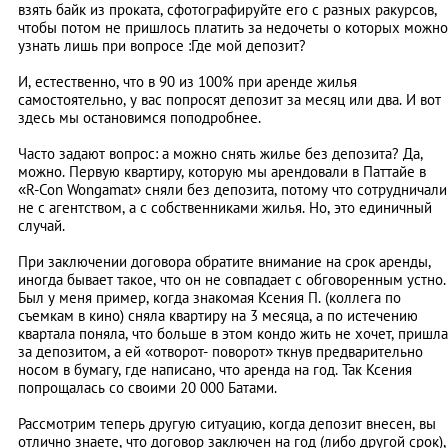
взять байк из проката, сфотографируйте его с разных ракурсов,
чтобы потом не пришлось платить за недочеты о которых можно
узнать лишь при вопросе :Где мой депозит?
И, естественно, что в 90 из 100% при аренде жилья
самостоятельно, у вас попросят депозит за месяц или два. И вот
здесь мы остановимся поподробнее.
Часто задают вопрос: а можно снять жилье без депозита? Да,
можно. Первую квартиру, которую мы арендовали в Паттайе в
«R-Con Wongamat» сняли без депозита, потому что сотрудничали
не с агентством, а с собственниками жилья. Но, это единичный
случай.
При заключении договора обратите внимание на срок аренды,
иногда бывает такое, что он не совпадает с обговоренным устно.
Был у меня пример, когда знакомая Ксения П. (коллега по
съемкам в кино) сняла квартиру на 3 месяца, а по истечению
квартала поняла, что больше в этом кондо жить не хочет, пришла
за депозитом, а ей «отворот- поворот» ткнув предварительно
носом в бумагу, где написано, что аренда на год. Так Ксения
попрощалась со своими 20 000 Батами.
Рассмотрим теперь другую ситуацию, когда депозит внесен, вы
отлично знаете, что договор заключен на год (либо другой срок),