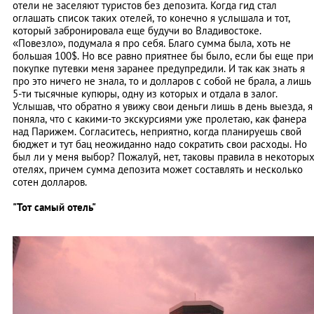
отели не заселяют туристов без депозита. Когда гид стал
оглашать список таких отелей, то конечно я услышала и тот,
который забронировала еще будучи во Владивостоке.
«Повезло», подумала я про себя. Благо сумма была, хоть не
большая 100$. Но все равно приятнее бы было, если бы еще при
покупке путевки меня заранее предупредили. И так как знать я
про это ничего не знала, то и долларов с собой не брала, а лишь
5-ти тысячные купюры, одну из которых и отдала в залог.
Услышав, что обратно я увижу свои деньги лишь в день выезда, я
поняла, что с какими-то экскурсиями уже пролетаю, как фанера
над Парижем. Согласитесь, неприятно, когда планируешь свой
бюджет и тут бац неожиданно надо сократить свои расходы. Но
был ли у меня выбор? Пожалуй, нет, таковы правила в некоторы
отелях, причем сумма депозита может составлять и несколько
сотен долларов.
"Тот самый отель"