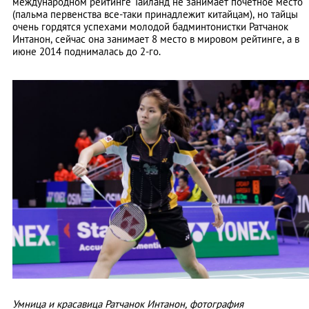
международном рейтинге Таиланд не занимает почетное место
(пальма первенства все-таки принадлежит китайцам), но тайцы
очень гордятся успехами молодой бадминтонистки Ратчанок
Интанон, сейчас она занимает 8 место в мировом рейтинге, а в
июне 2014 поднималась до 2-го.
Умница и красавица Ратчанок Интанон, фотография