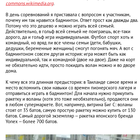
commons.wikimedia.org
.
В день соревнований я приставала с вопросом к участникам,
почему им так нравится бадминтон. Ответ прост как дважды два.
Потому что это дешево и можно играть всей семьей.
Действительно, в гольф всей семьей не поиграешь, все-таки
дорого, да и гольф игра индивидуальная. Футбол спорт хоть и
командный, но вряд ли все члены семьи (дети, бабушки,
дедушки, беременные женщины) смогут погонять мяч. А вот с
бадминтоном совсем другая история: игра может быть как
индивидуальной, так и командной (двое на двое). Даже на корт
не обязательно идти, просто покидать волан можно и во дворе
дома.
К чему вся эта длинная предыстория: в Таиланде самое время и
место вспомнить свои навыки со времен пионерского лагеря и
отправиться играть в бадминтон! Для начала нужно прикупить
ракетку и воланы (хотя это тоже необязательно), продаются они
в любом супермаркете. Вот, например, витрина Биг С: воланы
стоят от 35 батов, самую простую ракетку можно купить от 130
батов. Самый дорогой экземпляр – ракетка японского бренда
Yonex – более 700 батов.