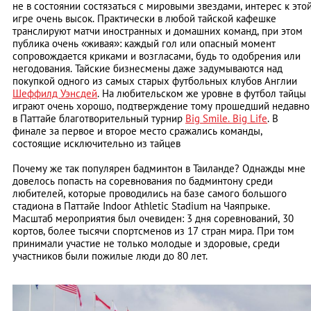
не в состоянии состязаться с мировыми звездами, интерес к это
игре очень высок. Практически в любой тайской кафешке
транслируют матчи иностранных и домашних команд, при этом
публика очень «живая»: каждый гол или опасный момент
сопровождается криками и возгласами, будь то одобрения или
негодования. Тайские бизнесмены даже задумываются над
покупкой одного из самых старых футбольных клубов Англии
Шеффилд Уэнсдей
. На любительском же уровне в футбол тайцы
играют очень хорошо, подтверждение тому прошедший недавно
в Паттайе благотворительный турнир
Big Smile. Big Life
. В
финале за первое и второе место сражались команды,
состоящие исключительно из тайцев
Почему же так популярен бадминтон в Таиланде? Однажды мне
довелось попасть на соревнования по бадминтону среди
любителей, которые проводились на базе самого большого
стадиона в Паттайе Indoor Athletic Stadium на Чаяпрыке.
Масштаб мероприятия был очевиден: 3 дня соревнований, 30
кортов, более тысячи спортсменов из 17 стран мира. При том
принимали участие не только молодые и здоровые, среди
участников были пожилые люди до 80 лет.