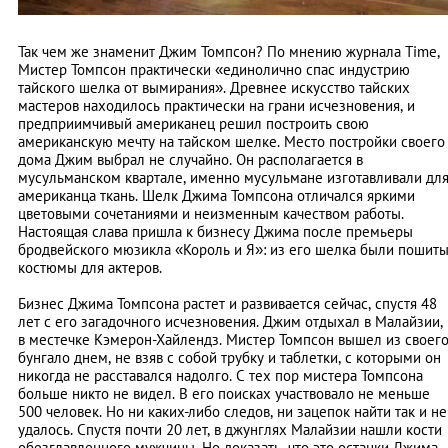
Так чем же знаменит Джим Томпсон? По мнению журнала Time,
Мистер Томпсон практически «единолично спас индустрию
тайского шелка от вымирания». Древнее искусство тайских
мастеров находилось практически на грани исчезновения, и
предприимчивый американец решил построить свою
американскую мечту на тайском шелке. Место постройки своего
дома Джим выбрал не случайно. Он располагается в
мусульманском квартале, именно мусульмане изготавливали дл
американца ткань. Шелк Джима Томпсона отличался яркими
цветовыми сочетаниями и неизменным качеством работы.
Настоящая слава пришла к бизнесу Джима после премьеры
бродвейского мюзикла «Король и Я»: из его шелка были пошит
костюмы для актеров.
Бизнес Джима Томпсона растет и развивается сейчас, спустя 48
лет с его загадочного исчезновения. Джим отдыхал в Малайзии,
в местечке Кэмерон-Хайлендз. Мистер Томпсон вышел из своег
бунгало днем, не взяв с собой трубку и таблетки, с которыми он
никогда не расставался надолго. С тех пор мистера Томпсона
больше никто не видел. В его поисках участвовало не меньше
500 человек. Но ни каких-либо следов, ни зацепок найти так и не
удалось. Спустя почти 20 лет, в джунглях Малайзии нашли кости
обезглавленного мужчины. Но доказать, что это останки Джима