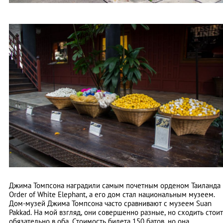
Джима Томпсона наградили самым почетным орденом Таиланда
Order of White Elephant, а его дом стал национальным музеем.
Дом-музей Джима Томпсона часто сравнивают с музеем Suan
Pakkad. На мой взгляд, они совершенно разные, но сходить стоит
обязательно в оба. Стоимость билета 150 батов, но она