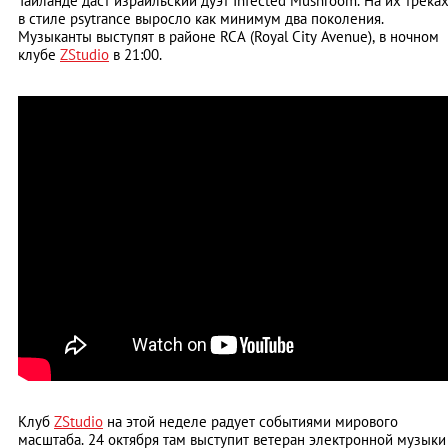
Таиланде даст израильский дуэт Infected Mushroom. На их трека
в стиле psytrance выросло как минимум два поколения.
Музыканты выступят в районе RCA (Royal City Avenue), в ночном
клубе
ZStudio
в 21:00.
Клуб
ZStudio
на этой неделе радует событиями мирового
масштаба. 24 октября там выступит ветеран электронной музыки