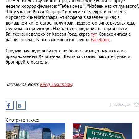
совместительству, кинотеатре, Cinema Wine House стартует
неделя хоррор-фильмов: “Тебе конец!”, “Избави нас от лукавого”,
“Шоу ужасов Рокки Хоррора” и другие шедевры и не очень
мирового кинематографа. Атмосфера в заведении как в
домашнем кинотеатре: полумрак, недорогое вино, вкусная еда,
фильмы на проекторе. Находится заведение в старой части
Бангкока, недалеко от Каосан Роад, карта
тут
. Ознакомиться с
расписанием сеансов можно в их группе
Facebook
.
Следующая неделя будет еще более насыщенная в связи с
празднованием Хэллоуина. Шейте костюмы, пакуйте сумки и
бронируйте хостелы.
Заглавное фото:
Keng Susumpow
.
В ЗАКЛАДКИ
Смотрите также: