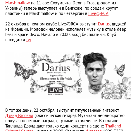
Marshmallow
на 11 сое Сухумвита. Dennis Frost (родом из
Украины) теперь выступает и в Бангкоке, по средам крутит
пластинки в Marshmallow и по четвергам в
Live@RCA
.
22 октября в ночном клубе Live@RCA выступит
Darius
, диджей
из Франции. Молодой человек исполняет музыку в стиле deep
bass и space disco. Начало в 20:00, вход бесплатный. Клуб
находится
тут
.
В тот же день, 22 октября, выступит титулованный гитарист
Дэвид Расселл
(классическая гитара). Музыкант неоднократно
получал почетные награды, Грэмми в том числе. В столице
Таиланда Дэвид даст только один концерт на сцене
Thailand