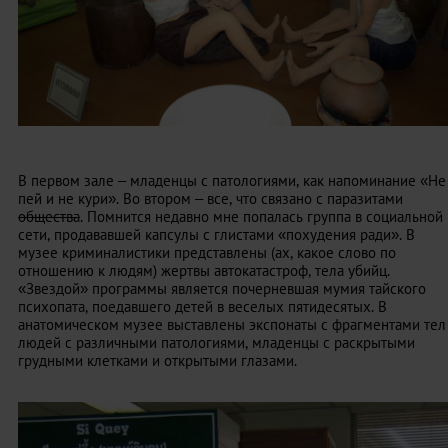
В первом зале – младенцы с патологиями, как напоминание «Не
пей и не кури». Во втором – все, что связано с паразитами
общества
. Помнится недавно мне попалась группа в социальной
сети, продававшей капсулы с глистами «похудения ради». В
музее криминалистики представлены (ах, какое слово по
отношению к людям) жертвы автокатастроф, тела убийц.
«Звездой» программы является почерневшая мумия тайского
психопата, поедавшего детей в веселых пятидесятых. В
анатомическом музее выставлены экспонаты с фрагментами тел
людей с различными патологиями, младенцы с раскрытыми
грудными клетками и открытыми глазами.