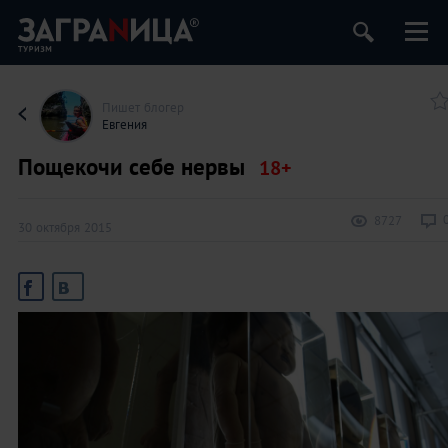
Пишет блогер
Евгения
Пощекочи себе нервы
8727
30 октября 2015