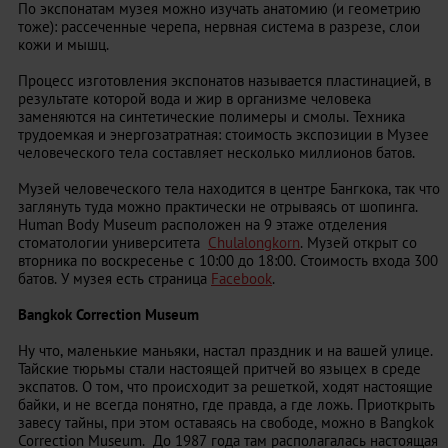
По экспонатам музея можно изучать анатомию (и геометрию
тоже): рассеченные черепа, нервная система в разрезе, слои
кожи и мышц.
Процесс изготовления экспонатов называется пластинацией, в
результате которой вода и жир в организме человека
заменяются на синтетические полимеры и смолы. Техника
трудоемкая и энергозатратная: стоимость экспозиции в Музее
человеческого тела составляет несколько миллионов батов.
Музей человеческого тела находится в центре Бангкока, так что
заглянуть туда можно практически не отрываясь от шопинга.
Human Body Museum расположен на 9 этаже отделения
стоматологии университета
Chulalongkorn
. Музей открыт со
вторника по воскресенье с 10:00 до 18:00. Стоимость входа 300
батов. У музея есть страница
Facebook
.
Bangkok Correction Museum
Ну что, маленькие маньяки, настал праздник и на вашей улице.
Тайские тюрьмы стали настоящей притчей во языцех в среде
экспатов. О том, что происходит за решеткой, ходят настоящие
байки, и не всегда понятно, где правда, а где ложь. Приоткрыть
завесу тайны, при этом оставаясь на свободе, можно в Bangkok
Correction Museum. До 1987 года там располагалась настоящая