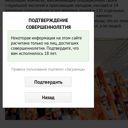
небольших комнатах, напоминающих операционную своей
стерильной чистотой и пронзающим холодом, находятся 14
идеально сохранившихся тел мертвых людей и 130 отдельных
частей тела. Поверить, что это настоящие люди, намного
ПОДТВЕРЖДЕНИЕ
сложнее, чем в музее Siriraj. Они настолько реальны, что их тела
больше похожи на искусно изготовленных кукол, а не людей.
СОВЕРШЕННОЛЕТИЯ
Некоторая информация на этом сайте
расчитана только на лиц, достигших
совершеннолетия. Подтвердите, что
вам исполнилось 18 лет.
Правила пользования порталом «Заграница»