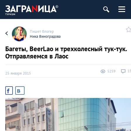
Пишет блогер
Ника Виноградова
Багеты, BeerLao и трехколесный тук-тук.
Отправляемся в Лаос
1
5259
25 января 2015