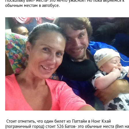
Поскольку Вип- места- это нечто ужасное! Но пока вернемся к
обычным местам в автобусе.
Стоит отметить, что один билет из Паттайи в Нонг Кхай
(пограничный город) стоит 526 Батов- это обычные места (Вип на