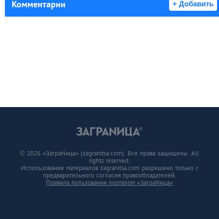
Комментарии
+ Добавить
© 2026 «ЗаграNица» (zagranitsa.com). Все права защищены. All
rights reserved.
Использование материалов zagranitsa.com разрешено только с
предварительного согласия правообладателей.
Правила пользования порталом «ЗаграNица»