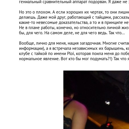
гениальный сравнительный аппарат подорван. Я даже не 
Но это о плохом. А если хороших их чертах, то они лишне
делаешь. Даже мой друг, работающий с тайцами, рассказыв
какие-то невесомые доказательства, а то и в принципе не
Не в плане работы, конечно, но относительно личной жизн
бы, для чего. На самом деле, не для чего ведь. Так что...
Вообще, лично для меня, нация загадочная. Многие счит
информации), а я встречала независимых их барышень, кот
клубе с тайкой по имени Ploi, которая поила меня до по
нормальное явление. Вот кто бы мог подумать?!) Так что 