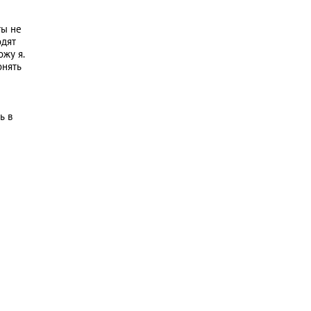
ты не
одят
ожу я.
онять
ь в