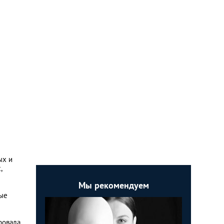
ых и
,
Мы рекомендуем
ные
ровала