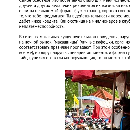
Самое основное ,что постепенно стало для меня истиной,
друзей и других недалеких резидентов их жизни, за них 
если ты незнакомый фаранг (чужестранец, коротко говоря)
то, что тебе предлагают. Ты в действительности перестае
дебет ниже кредита. Как охотница на миллионеров в клу
неплатежеспособность.
В сетевых магазинах существует эталон поведения, наруш
на ночной рынок, "макашницы" (личные кафешки, организ
соответствовать правилам пропадают. При этом особенно
все же), но вдруг нарушь сценарий оппонента, и форма г
тайца, унизил его в глазах окружающих, то он может с тоб