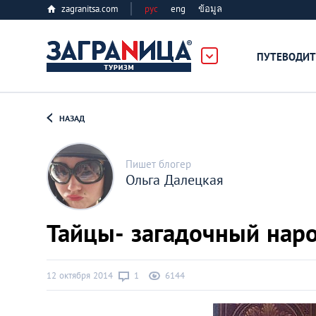
zagranitsa.com
рус
eng
ข้อมูล
ПУТЕВОДИТ
Loading...
НАЗАД
Пишет блогер
Ольга Далецкая
Алматы
Тайцы- загадочный наро
Астана
12 октября 2014
1
6144
Афины