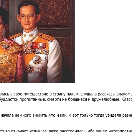
ралась в свое путешествие в страну пальм, слушала рассказы знаком
 буддистки пропитанные, смерти не боящиеся и дружелюбные. Класс
ачала немного вникать ,что и как. И вот только тогда увидела раз
 что-то означает, услышав, даже расстроилась, ибо ранее интерпрети