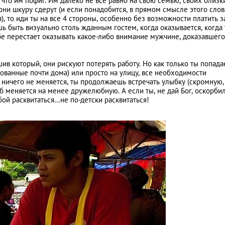
 что им пофиг. Им далеко не все равно на свою семью, своих близк
они шкуру сдерут (и если понадобится, в прямом смысле этого слов
, то иди ты на все 4 стороны, особенно без возможности платить за
шь быть визуально столь жданным гостем, когда оказывается, когда
бе перестает оказывать какое-либо внимание мужчине, доказавшег
ив который, они рискуют потерять работу. Но как только ты попад
ованные почти дома) или просто на улицу, все необходимости
 ничего не меняется, ты продолжаешь встречать улыбку (скромную,
уб меняется на менее дружелюбную. А если ты, не дай Бог, оскорби
ой расквитаться...не по-детски расквитаться!