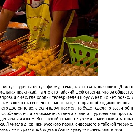
тайскую туристическую фирму, начал, так сказать, шабашить. Длило
мальная практика)), на что его тайский шеф ответил, что за общест
адровый смех, где хлопки телезрителей шоу? А нет, их нет, ровно, к
ьным защищать свою честь настолько, что при необходимости, они
его достоинство, а если вдруг посмел, то будет сделано все, чтоб 
 Особенно, если вы окажетесь где-то вдали от турзоны или просто,
дением и языком. Вы в чужой стране с чужими правилами и закона
ся. Я читала дневники русского парня, сидевшего в тайской тюрьме.
наю, с чем сравнить. Сидеть в Азии- хуже, чем..чем...опять мой