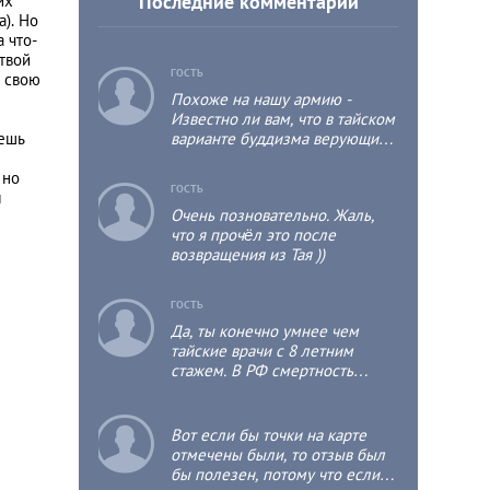
Последние комментарии
их
а). Но
 что-
 твой
c
ГОСТЬ
о свою
Похоже на нашу армию -
Известно ли вам, что в тайском
аешь
варианте буддизма верующий
мужчина хотя бы один раз в
 но
жизни должен побыть
c
ГОСТЬ
л
монахом, пусть даже не
Очень позновательно. Жаль,
продолжительное время, т.к.
что я прочёл это после
это положительно отразится на
возвращения из Тая ))
его собственной судьбе и
судьбе его родственников?
c
ГОСТЬ
Да, ты конечно умнее чем
тайские врачи с 8 летним
стажем. В РФ смертность
детская выше чем в тае раза в
3.
c
Вот если бы точки на карте
отмечены были, то отзыв был
бы полезен, потому что если