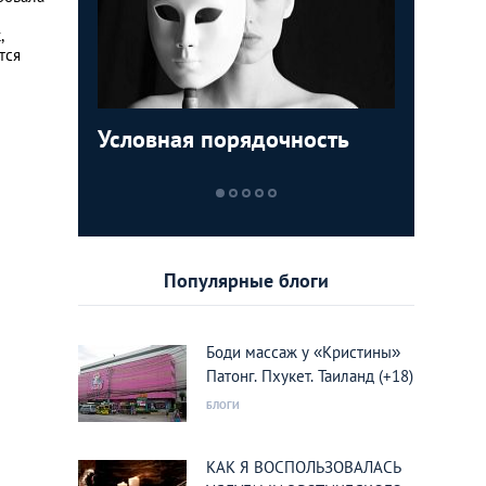
,
тся
Условная порядочность
ТОП-5 м
Египетск
Пролета
которые
туристо
кукушки
увидеть
курорты
Вьетнам
Популярные блоги
Боди массаж у «Кристины»
Патонг. Пхукет. Таиланд (+18)
БЛОГИ
КАК Я ВОСПОЛЬЗОВАЛАСЬ