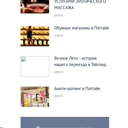
УСЛУГАМИ ЭРОТИЧЕСКОГО
МАССАЖА
БЛОГИ
Обувные магазины в Паттайе
БЛОГИ
Вечное Лето - история
нашего переезда в Тайланд
БЛОГИ
Бьюти-шопинг в Паттайе
БЛОГИ