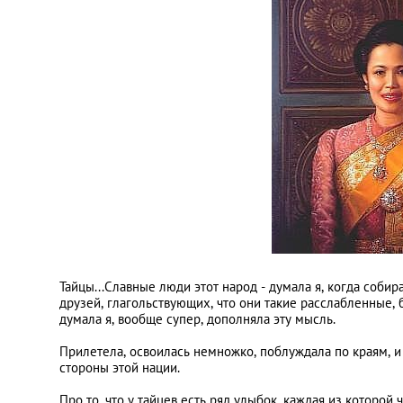
Киев
Лондон
Лос-Анджелес
Москва
Париж
Паттайя
Тайцы...Славные люди этот народ - думала я, когда соби
друзей, глагольствующих, что они такие расслабленные,
Пхукет
думала я, вообще супер, дополняла эту мысль.
Прилетела, освоилась немножко, поблуждала по краям, и н
Санкт-Петербург
стороны этой нации.
Про то, что у тайцев есть ряд улыбок, каждая из которой