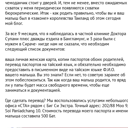
чемоданчик стоит у дверей. И, тем не менее, вместо ожидаемых
схваток у меня периодически появляются схватки
бюрократические. Итак - как родить правильно, чтобы вы и ваш
малыш был в «законе» королевства Таиланд об этом сегодня
мой блог.
За все 9 месяцев, что я наблюдалась в частной клинике Доктора
Супани плюс дважды ездила в Бангламунг, и 3 раза были с
мужем в Сираче- нигде нам не сказали, что необходим
следующий список документов:
ваша личная женская карта, копии паспортов обоих родителей,
перевод паспортов на тайский язык, и обязательно необходимо
предоставить в письменном виде на тайском языке Ф.И.О.
вашего малыша. Вы это знали? Если нет, то советую заранее об
этом побеспокоиться. Так как когда ваш малыш родится, то вряд
ли у папы будет масса свободного времени, чтобы еще
заниматься и документацией.
Где сделать перевод? Мы воспользовались услугами небольшог
офиса «CTA» рядом с Биг Си Экстра. Точный адрес: 202/88 Moo 9
Soi Paniadchang 10. Стоимость перевода моего паспорта и имени
малыша составила 500 Бат.