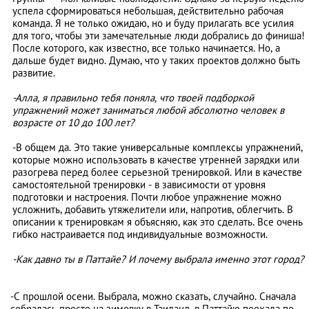
успела сформироваться небольшая, действительно рабочая
команда. Я не только ожидаю, но и буду прилагать все усилия
для того, чтобы эти замечательные люди добрались до финиша!
После которого, как известно, все только начинается. Но, а
дальше будет видно. Думаю, что у таких проектов должно быть
развитие.
-Алла, я правильно тебя поняла, что твоей подборкой
упражнений может заниматься любой абсолютно человек в
возрасте от 10 до 100 лет?
-В общем да. Это такие универсальные комплексы упражнений,
которые можно использовать в качестве утренней зарядки или
разогрева перед более серьезной тренировкой. Или в качестве
самостоятельной тренировки - в зависимости от уровня
подготовки и настроения. Почти любое упражнение можно
усложнить, добавить утяжелители или, напротив, облегчить. В
описании к тренировкам я объясняю, как это сделать. Все очень
гибко настраивается под индивидуальные возможности.
-Как давно ты в Паттайе? И почему выбрала именно этот город?
-С прошлой осени. Выбрала, можно сказать, случайно. Сначала
собралась просто на зимовку в Таиланд, в Паттайю поехала по