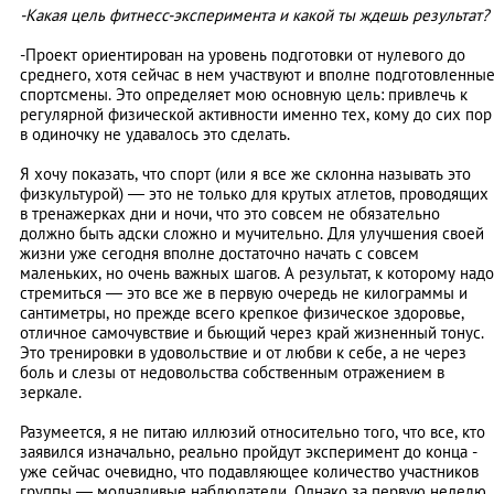
-Какая цель фитнесс-эксперимента и какой ты ждешь результат?
-Проект ориентирован на уровень подготовки от нулевого до
среднего, хотя сейчас в нем участвуют и вполне подготовленны
спортсмены. Это определяет мою основную цель: привлечь к
регулярной физической активности именно тех, кому до сих пор
в одиночку не удавалось это сделать.
Я хочу показать, что спорт (или я все же склонна называть это
физкультурой) — это не только для крутых атлетов, проводящих
в тренажерках дни и ночи, что это совсем не обязательно
должно быть адски сложно и мучительно. Для улучшения своей
жизни уже сегодня вполне достаточно начать с совсем
маленьких, но очень важных шагов. А результат, к которому надо
стремиться — это все же в первую очередь не килограммы и
сантиметры, но прежде всего крепкое физическое здоровье,
отличное самочувствие и бьющий через край жизненный тонус.
Это тренировки в удовольствие и от любви к себе, а не через
боль и слезы от недовольства собственным отражением в
зеркале.
Разумеется, я не питаю иллюзий относительно того, что все, кто
заявился изначально, реально пройдут эксперимент до конца -
уже сейчас очевидно, что подавляющее количество участников
группы — молчаливые наблюдатели. Однако за первую неделю