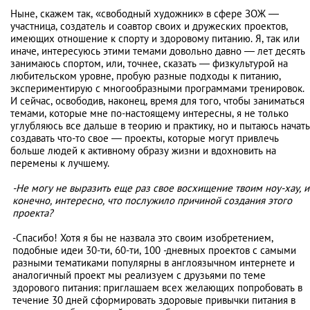
Ныне, скажем так, «свободный художник» в сфере ЗОЖ —
участница, создатель и соавтор своих и дружеских проектов,
имеющих отношение к спорту и здоровому питанию. Я, так или
иначе, интересуюсь этими темами довольно давно — лет десять
занимаюсь спортом, или, точнее, сказать — физкультурой на
любительском уровне, пробую разные подходы к питанию,
экспериментирую с многообразными программами тренировок.
И сейчас, освободив, наконец, время для того, чтобы заниматься
темами, которые мне по-настоящему интересны, я не только
углубляюсь все дальше в теорию и практику, но и пытаюсь начать
создавать что-то свое — проекты, которые могут привлечь
больше людей к активному образу жизни и вдохновить на
перемены к лучшему.
-Не могу не выразить еще раз свое восхищение твоим ноу-хау, и
конечно, интересно, что послужило причиной создания этого
проекта?
-Спасибо! Хотя я бы не назвала это своим изобретением,
подобные идеи 30-ти, 60-ти, 100 -дневных проектов с самыми
разными тематиками популярны в англоязычном интернете и
аналогичный проект мы реализуем с друзьями по теме
здорового питания: приглашаем всех желающих попробовать в
течение 30 дней сформировать здоровые привычки питания в