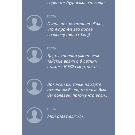
варианте буддизма верующий
мужчина хотя бы один раз в
жизни должен побыть
c
ГОСТЬ
монахом, пусть даже не
Очень позновательно. Жаль,
продолжительное время, т.к.
что я прочёл это после
это положительно отразится на
возвращения из Тая ))
его собственной судьбе и
судьбе его родственников?
c
ГОСТЬ
Да, ты конечно умнее чем
тайские врачи с 8 летним
стажем. В РФ смертность
детская выше чем в тае раза в
3.
c
Вот если бы точки на карте
отмечены были, то отзыв был
бы полезен, потому что если
ещё Паттайя бьюти на карте
найти можно, то, что это за
c
ГОСТЬ
пересечение улиц Сумухвита,
Мой ответ для: Ли.
как то из серии "есть, но найди
сам как-нибудь", человеку
который тут хочется открыть и
увидеть, что вот это тут,