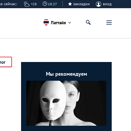
айе сейчас:
закладки
вход
+28
18:27
Паттайя
лог
Мы рекомендуем