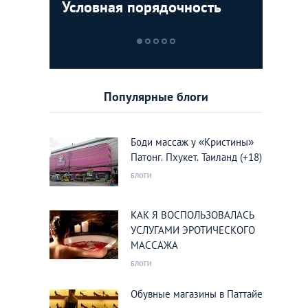
Условная порядочность
ТОП-5 м
Египетск
Пролета
которые
туристо
кукушки
увидеть
курорты
Вьетнам
Популярные блоги
Боди массаж у «Кристины»
Патонг. Пхукет. Таиланд (+18)
БЛОГИ
КАК Я ВОСПОЛЬЗОВАЛАСЬ
УСЛУГАМИ ЭРОТИЧЕСКОГО
МАССАЖА
БЛОГИ
Обувные магазины в Паттайе