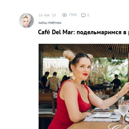
7990
16 мая `18
0
NATALI PORTMAN
Café Del Mar: подельмаримся в