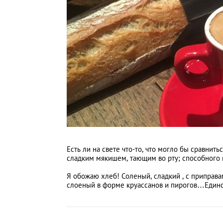
Киев
Лондон
Лос-Анджелес
Москва
Париж
Паттайя
Есть ли на свете что-то, что могло бы сравнить
сладким мякишем, тающим во рту; способного 
Пхукет
Я обожаю хлеб! Соленый, сладкий , с приправа
слоеный в форме круассанов и пирогов…Един
Санкт-Петербург