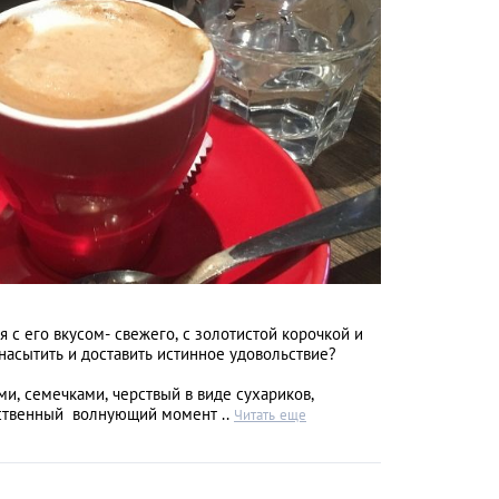
Путь домой...
ся с его вкусом- свежего, с золотистой корочкой и
насытить и доставить истинное удовольствие?
ми, семечками, черствый в виде сухариков,
ственный волнующий момент ..
Читать еще