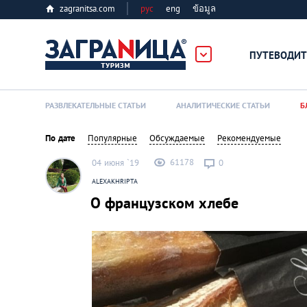
zagranitsa.com
рус
eng
ข้อมูล
ПУТЕВОДИТ
Loading...
РАЗВЛЕКАТЕЛЬНЫЕ СТАТЬИ
АНАЛИТИЧЕСКИЕ СТАТЬИ
Б
По дате
Популярные
Обсуждаемые
Рекомендуемые
61178
04 июня `19
0
ALEXAKHRIPTA
О французском хлебе
Алматы
Астана
Афины