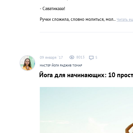
- Саватикааа!
Ручки сложила, словно молиться, мол..
Читать е
8013
09 января `17
5
МАСТЕР ЙОГИ РАДЖИВ ТОМАР
Йога для начинающих: 10 прос