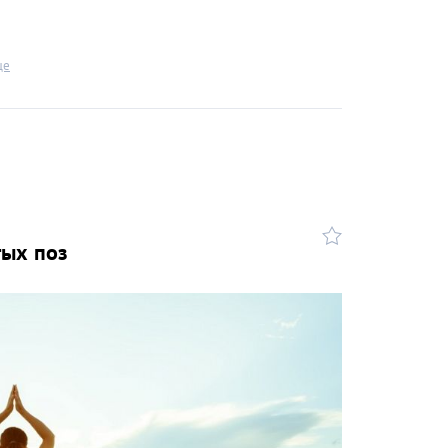
ще
тых поз