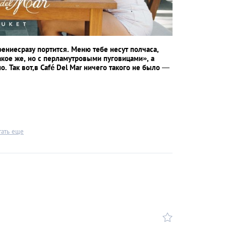
оениесразу портится. Меню тебе несут полчаса,
такое же, но с перламутровыми пуговицами», а
. Так вот,в Café Del Mar ничего такого не было
—
тать еще