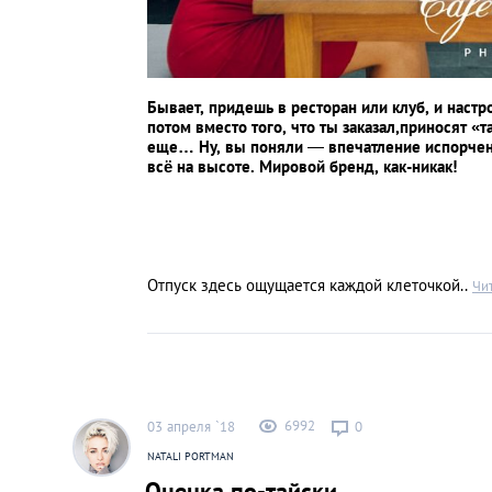
Бывает, придешь в ресторан или клуб, и настр
потом вместо того, что ты заказал,приносят «
еще… Ну, вы поняли
—
впечатление испорчено
всё на высоте. Мировой бренд, как-никак!
Отпуск здесь ощущается каждой клеточкой..
Чи
6992
03 апреля `18
0
NATALI PORTMAN
Оценка по-тайски