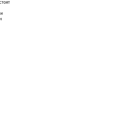
стоят
 и
н