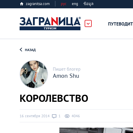
zagranitsa.com
рус
eng
ข้อมูล
ПУТЕВОДИТ
Loading...
НАЗАД
Пишет блогер
Amon Shu
Алматы
КОРОЛЕВСТВО
Астана
16 сентября 2014
1
4046
Афины