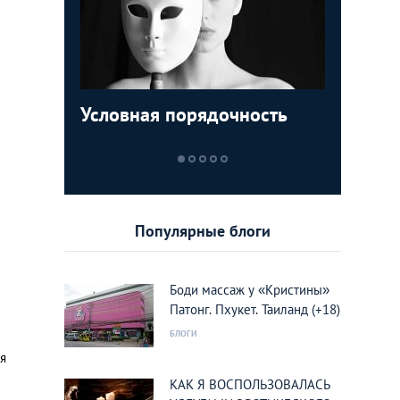
Условная порядочность
ТОП-5 м
Египетск
Пролета
которые
туристо
кукушки
увидеть
курорты
Вьетнам
Популярные блоги
Боди массаж у «Кристины»
Патонг. Пхукет. Таиланд (+18)
БЛОГИ
я
КАК Я ВОСПОЛЬЗОВАЛАСЬ