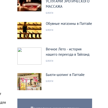
УСЛУГАМИ ЭРОТИЧЕСКОГО
МАССАЖА
БЛОГИ
Обувные магазины в Паттайе
БЛОГИ
Вечное Лето - история
нашего переезда в Тайланд
БЛОГИ
Бьюти-шопинг в Паттайе
БЛОГИ
т
 для