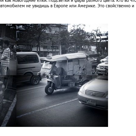
 как новогодние елки. Подсветки и фары разного цвета. Кто во чт
 автомобилем не увидишь в Европе или Америке. Это свойственно и