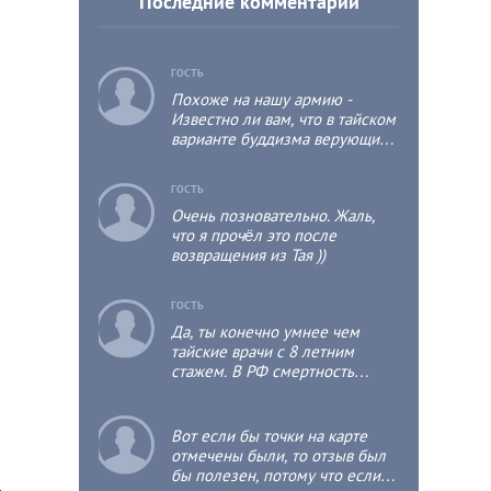
Последние комментарии
c
ГОСТЬ
Похоже на нашу армию -
Известно ли вам, что в тайском
варианте буддизма верующий
мужчина хотя бы один раз в
жизни должен побыть
c
ГОСТЬ
монахом, пусть даже не
Очень позновательно. Жаль,
продолжительное время, т.к.
что я прочёл это после
это положительно отразится на
возвращения из Тая ))
его собственной судьбе и
судьбе его родственников?
c
ГОСТЬ
Да, ты конечно умнее чем
тайские врачи с 8 летним
стажем. В РФ смертность
детская выше чем в тае раза в
3.
c
Вот если бы точки на карте
отмечены были, то отзыв был
бы полезен, потому что если