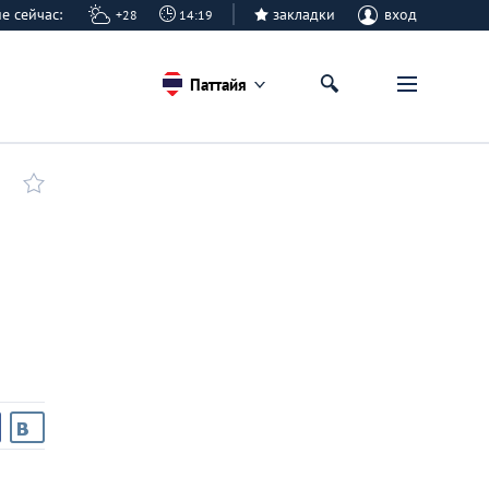
айе сейчас:
закладки
вход
+28
14:19
Паттайя