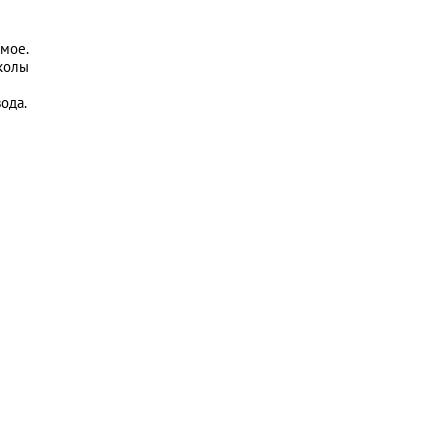
имое.
 колы
ода.