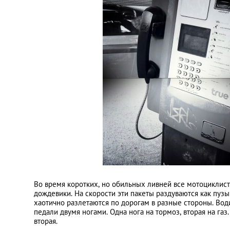
Киев
Лондон
Лос-Анджелес
Москва
Париж
Паттайя
Пхукет
Во время коротких, но обильных ливней все мотоциклист
дождевики. На скорости эти пакеты раздуваются как пу
хаотично разлетаются по дорогам в разные стороны. Води
Санкт-Петербург
педали двумя ногами. Одна нога на тормоз, вторая на газ
вторая.