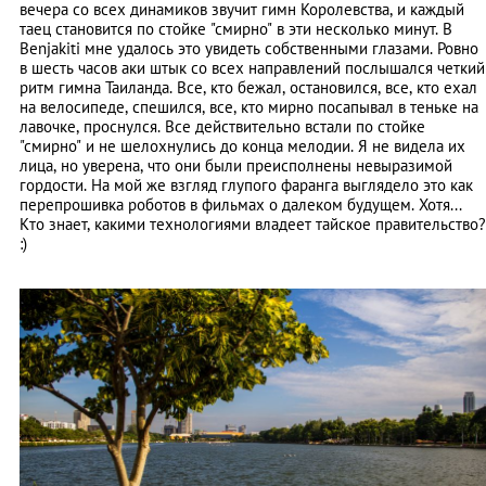
вечера со всех динамиков звучит гимн Королевства, и каждый
таец становится по стойке "смирно" в эти несколько минут. В
Benjakiti мне удалось это увидеть собственными глазами. Ровно
в шесть часов аки штык со всех направлений послышался четкий
ритм гимна Таиланда. Все, кто бежал, остановился, все, кто ехал
на велосипеде, спешился, все, кто мирно посапывал в теньке на
лавочке, проснулся. Все действительно встали по стойке
"смирно" и не шелохнулись до конца мелодии. Я не видела их
лица, но уверена, что они были преисполнены невыразимой
гордости. На мой же взгляд глупого фаранга выглядело это как
перепрошивка роботов в фильмах о далеком будущем. Хотя...
Кто знает, какими технологиями владеет тайское правительство?
:)