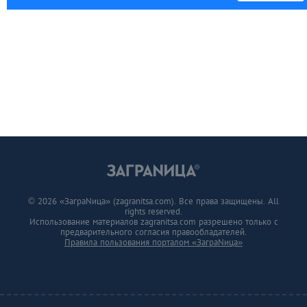
© 2026 «ЗаграNица» (zagranitsa.com). Все права защищены. All
rights reserved.
Использование материалов zagranitsa.com разрешено только с
предварительного согласия правообладателей.
Правила пользования порталом «ЗаграNица»