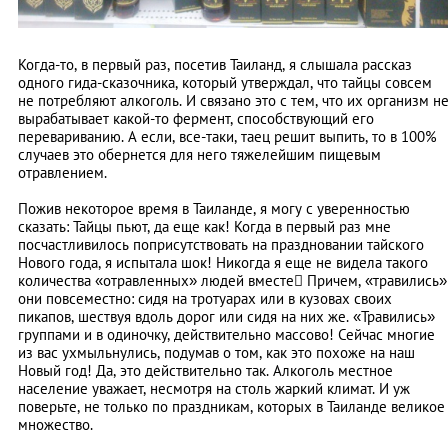
Когда-то, в первый раз, посетив Таиланд, я слышала рассказ
одного гида-сказочника, который утверждал, что тайцы совсем
не потребляют алкоголь. И связано это с тем, что их организм н
вырабатывает какой-то фермент, способствующий его
перевариванию. А если, все-таки, таец решит выпить, то в 100%
случаев это обернется для него тяжелейшим пищевым
отравлением.
Пожив некоторое время в Таиланде, я могу с уверенностью
сказать: Тайцы пьют, да еще как! Когда в первый раз мне
посчастливилось поприсутствовать на праздновании тайского
Нового года, я испытала шок! Никогда я еще не видела такого
количества «отравленных» людей вместе Причем, «травились»
они повсеместно: сидя на тротуарах или в кузовах своих
пикапов, шествуя вдоль дорог или сидя на них же. «Травились»
группами и в одиночку, действительно массово! Сейчас многие
из вас ухмыльнулись, подумав о том, как это похоже на наш
Новый год! Да, это действительно так. Алкоголь местное
население уважает, несмотря на столь жаркий климат. И уж
поверьте, не только по праздникам, которых в Таиланде великое
множество.