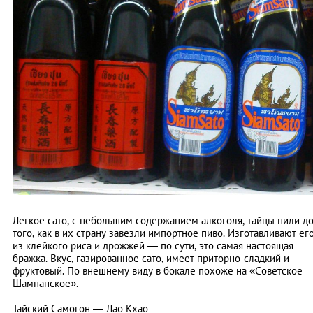
Легкое сато, с небольшим содержанием алкоголя, тайцы пили д
того, как в их страну завезли импортное пиво. Изготавливают ег
из клейкого риса и дрожжей — по сути, это самая настоящая
бражка. Вкус, газированное сато, имеет приторно-сладкий и
фруктовый. По внешнему виду в бокале похоже на «Cоветское
Шампанское».
Тайский Самогон — Лао Кхао