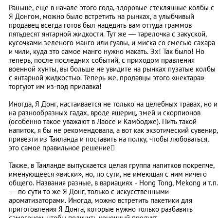
Раньше, еще в начале этого года, здоровые стеклянные колбы с
Я Донгом, можно было встретить на рынках, а улыбчивый
продавец всегда готов был нацедить вам оттуда граммов
пятьдесят янтарной жидкости. Тут же — тарелочка с закуской,
кусочками зеленого манго или гуавы, и миска со смесью сахара
и чили, куда это самое манго нужно макать. Эх! Так было! Но
теперь, после последних событий, с приходом правления
военной хунты, вы больше не увидите на рынках пузатые колбы
с янтарной жидкостью. Теперь же, продавцы этого «нектара»
торгуют им из-под прилавка!
Иногда, Я Донг, настаивается не только на целебных травах, но и
на разнообразных гадах, вроде ящериц, змей и скорпионов
(особенно такое уважают в Лаосе и Камбодже). Пить такой
напиток, я бы не рекомендовала, а вот как экзотический сувенир,
привезти из Таиланда и поставить на полку, чтобы любоваться,
это самое правильное решение
Также, в Таиланде выпускается целая группа напитков покрепче,
именующееся «виски», но, по сути, не имеющая с ним ничего
общего. Названия разные, в вариациях - Hong Tong, Mekong и т.п.
— по сути то же Я Донг, только с искусственными
ароматизаторами. Иногда, можно встретить пакетики для
приготовления Я Донга, которые нужно только разбавить
самогоном, чтобы получить конечный продукт.