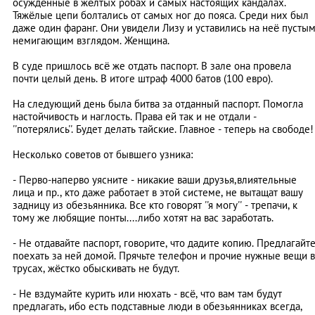
осуждённые в жёлтых робах и самых настоящих кандалах.
Тяжёлые цепи болтались от самых ног до пояса. Среди них был
даже один фаранг. Они увидели Лизу и уставились на неё пусты
немигающим взглядом. Женщина.
В суде пришлось всё же отдать паспорт. В зале она провела
почти целый день. В итоге штраф 4000 батов (100 евро).
На следующий день была битва за отданный паспорт. Помогла
настойчивость и наглость. Права ей так и не отдали -
''потерялись''. Будет делать тайские. Главное - теперь на свободе!
Несколько советов от бывшего узника:
- Перво-наперво уясните - никакие ваши друзья,влиятельные
лица и пр., кто даже работает в этой системе, не вытащат вашу
задницу из обезьянника. Все кто говорят ''я могу'' - трепачи, к
тому же любящие понты....либо хотят на вас заработать.
- Не отдавайте паспорт, говорите, что дадите копию. Предлагайт
поехать за ней домой. Прячьте телефон и прочие нужные вещи в
трусах, жёстко обыскивать не будут.
- Не вздумайте курить или нюхать - всё, что вам там будут
предлагать, ибо есть подставные люди в обезьянниках всегда,