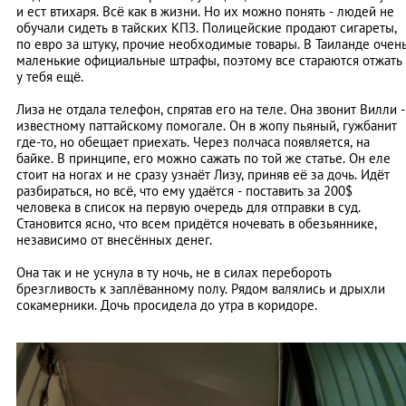
и ест втихаря. Всё как в жизни. Но их можно понять - людей не
обучали сидеть в тайских КПЗ. Полицейские продают сигареты,
по евро за штуку, прочие необходимые товары. В Таиланде очен
маленькие официальные штрафы, поэтому все стараются отжать
у тебя ещё.
Лиза не отдала телефон, спрятав его на теле. Она звонит Вилли -
известному паттайскому помогале. Он в жопу пьяный, гужбанит
где-то, но обещает приехать. Через полчаса появляется, на
байке. В принципе, его можно сажать по той же статье. Он еле
стоит на ногах и не сразу узнаёт Лизу, приняв её за дочь. Идёт
разбираться, но всё, что ему удаётся - поставить за 200$
человека в список на первую очередь для отправки в суд.
Становится ясно, что всем придётся ночевать в обезьяннике,
независимо от внесённых денег.
Она так и не уснула в ту ночь, не в силах перебороть
брезгливость к заплёванному полу. Рядом валялись и дрыхли
сокамерники. Дочь просидела до утра в коридоре.