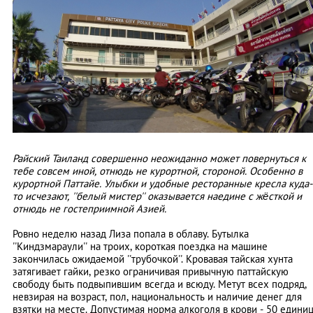
Райский Таиланд совершенно неожиданно может повернуться к
тебе совсем иной, отнюдь не курортной, стороной. Особенно в
курортной Паттайе. Улыбки и удобные ресторанные кресла куда-
то исчезают, ''белый мистер'' оказывается наедине с жёсткой и
отнюдь не гостеприимной Азией.
Ровно неделю назад Лиза попала в облаву. Бутылка
''Киндзмараули'' на троих, короткая поездка на машине
закончилась ожидаемой ''трубочкой''. Кровавая тайская хунта
затягивает гайки, резко ограничивая привычную паттайскую
свободу быть подвыпившим всегда и всюду. Метут всех подряд,
невзирая на возраст, пол, национальность и наличие денег для
взятки на месте. Допустимая норма алкоголя в крови - 50 едини