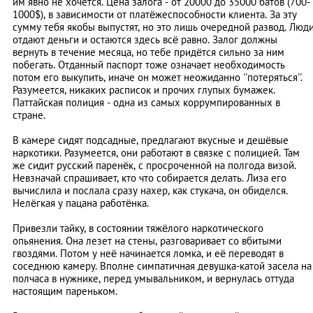
им явно не хочется. Цена залога - от 20000 до 35000 батов (700-
1000$), в зависимости от платёжеспособности клиента. За эту
сумму тебя якобы выпустят, но это лишь очередной развод. Люд
отдают деньги и остаются здесь всё равно. Залог должны
вернуть в течение месяца, но тебе придётся сильно за ним
побегать. Отданный паспорт тоже означает необходимость
потом его выкупить, иначе он может неожиданно ''потеряться''.
Разумеется, никаких расписок и прочих глупых бумажек.
Паттайская полиция - одна из самых коррумпированных в
стране.
В камере сидят подсадные, предлагают вкусные и дешёвые
наркотики. Разумеется, они работают в связке с полицией. Там
же сидит русский паренёк, с просроченной на полгода визой.
Невзначай спрашивает, кто что собирается делать. Лиза его
вычислила и послала сразу нахер, как стукача, он обиделся.
Нелёгкая у пацана работёнка.
Привезли тайку, в состоянии тяжёлого наркотического
опьянения. Она лезет на стены, разговаривает со вбитыми
гвоздями. Потом у неё начинается ломка, и её переводят в
соседнюю камеру. Вполне симпатичная девушка-катой засела на
полчаса в нужнике, перед умывальником, и вернулась оттуда
настоящим пареньком.