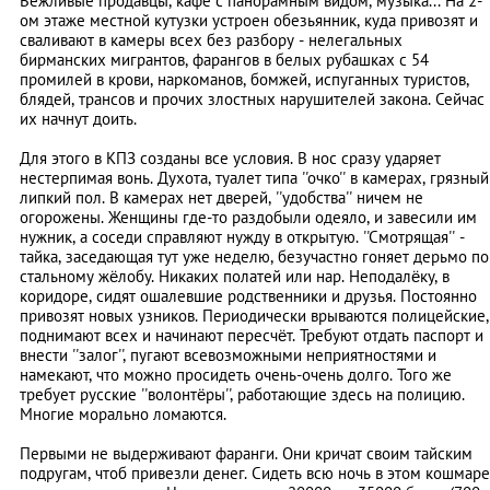
Вежливые продавцы, кафе с панорамным видом, музыка... На 2-
ом этаже местной кутузки устроен обезьянник, куда привозят и
сваливают в камеры всех без разбору - нелегальных
бирманских мигрантов, фарангов в белых рубашках с 54
промилей в крови, наркоманов, бомжей, испуганных туристов,
блядей, трансов и прочих злостных нарушителей закона. Сейчас
их начнут доить.
Для этого в КПЗ созданы все условия. В нос сразу ударяет
нестерпимая вонь. Духота, туалет типа ''очко'' в камерах, грязный
липкий пол. В камерах нет дверей, ''удобства'' ничем не
огорожены. Женщины где-то раздобыли одеяло, и завесили им
нужник, а соседи справляют нужду в открытую. ''Смотрящая'' -
тайка, заседающая тут уже неделю, безучастно гоняет дерьмо по
стальному жёлобу. Никаких полатей или нар. Неподалёку, в
коридоре, сидят ошалевшие родственники и друзья. Постоянно
привозят новых узников. Периодически врываются полицейские,
поднимают всех и начинают пересчёт. Требуют отдать паспорт и
внести ''залог'', пугают всевозможными неприятностями и
намекают, что можно просидеть очень-очень долго. Того же
требует русские ''волонтёры'', работающие здесь на полицию.
Многие морально ломаются.
Первыми не выдерживают фаранги. Они кричат своим тайским
подругам, чтоб привезли денег. Сидеть всю ночь в этом кошмаре