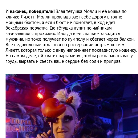
И наконец, победители!
Злая тётушка Молли и её кошка по
кличке Лизетт! Молли прокладывает себе дорогу в толпе
мощным бюстом, а если бюст не помогает, в ход идёт
боксёрская перчатка. Ею тётушка лупит по чайникам
зазевавшихся прохожих. Иногда в её спальне заводится
мужчина, но тоже получает по кумполу и сбегает через балкон.
Все недовольные отдаются на растерзание острым когтям
Лизетт, которая только с виду напоминает покладистую кошечку.
На самом деле, ей хватит пары минут, чтобы расцарапать вашу
грудь, вырвать и съесть ваше сердце без соли и приправ.