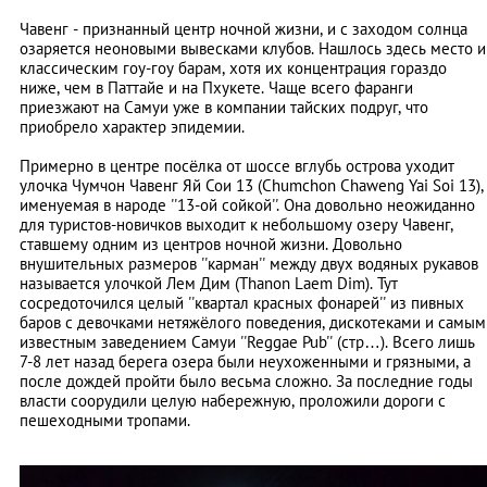
Чавенг - признанный центр ночной жизни, и с заходом солнца
озаряется неоновыми вывесками клубов. Нашлось здесь место и
классическим гоу-гоу барам, хотя их концентрация гораздо
ниже, чем в Паттайе и на Пхукете. Чаще всего фаранги
приезжают на Самуи уже в компании тайских подруг, что
приобрело характер эпидемии.
Примерно в центре посёлка от шоссе вглубь острова уходит
улочка Чумчон Чавенг Яй Сои 13 (Chumchon Chaweng Yai Soi 13),
именуемая в народе ''13-ой сойкой''. Она довольно неожиданно
для туристов-новичков выходит к небольшому озеру Чавенг,
ставшему одним из центров ночной жизни. Довольно
внушительных размеров ''карман'' между двух водяных рукавов
называется улочкой Лем Дим (Thanon Laem Dim). Тут
сосредоточился целый ''квартал красных фонарей'' из пивных
баров с девочками нетяжёлого поведения, дискотеками и самым
известным заведением Самуи ''Reggae Pub'' (стр…). Всего лишь
7-8 лет назад берега озера были неухоженными и грязными, а
после дождей пройти было весьма сложно. За последние годы
власти соорудили целую набережную, проложили дороги с
пешеходными тропами.