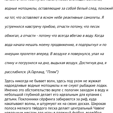
водные мотоциклы, оставляющие за собой белый след, похожий
на тот, что оставляют в ясном небе реактивные самолеты. Я
устремился навстречу прибою, отчасти потому, что песок
обжигал, а отчасти - потому что всегда вбегаю в воду. Когда
вода начала мешать моему продвижению, я подпрыгнул и по
инерции пролетел вперед. В воздухе я повернулся, упал на
спину и погрузился на дно, выдыхая воздух. Достигнув дна, я
расслабился. (А.Гарланд, ‘’Пляж’’)
Здесь никогда не бывает волн, здесь под ухом не жужжат
надоедливые водные мотоциклы и не снуют рыбацкие лодки.
Именно это обстоятельство вкупе с пологим заходом в воду и
небольшой глубиной делает его идеальным для купания с
детьми. Поклонники сёрфинга забираются за риф, куда
накатывают волны, и штурмуют их на своих досках. Широкая
полоса мелкого твёрдого песка делает центральный Чавенг
идеальным местом для игры в пляжный футбол, волейбол,