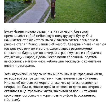
Бухту Чавенг можно разделить на три части. Северная
представляет собой небольшую полукруглую бухту. Она
начинается от скалистого мыса и заканчивается примерно в
районе отеля ''Muang Samui SPA Resort’’. Северный Чавенг нельз
назвать тусовочным местом, однако здесь расположено
множество баров, где по вечерам играет музыка и собирается
отдыхающий народ. Вдоль шоссе почти сплошным редутом
выстроились магазинчики, небольшие гестхаусы с комнатами
внаём и рестораны.
Хоть отдыхающих здесь не так много, как в центральной части,
но вода всё же грешит частыми появлениями грязной пены.
Иногда её наносит из моря столько, что купаться становится
неприятно. Благо, можно пройти несколько десятков метров и
оказаться в центральной части, закрытой от волн и течений
крохотным островком и коралловым рифом (к сожалению,
мёртвым).