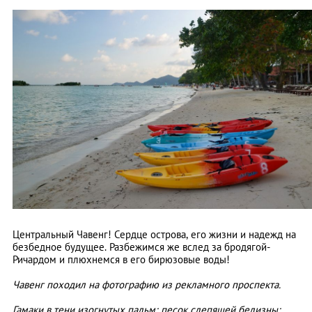
Центральный Чавенг! Сердце острова, его жизни и надежд на
безбедное будущее. Разбежимся же вслед за бродягой-
Ричардом и плюхнемся в его бирюзовые воды!
Чавенг походил на фотографию из рекламного проспекта.
Гамаки в тени изогнутых пальм; песок слепящей белизны;