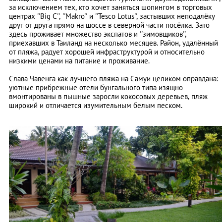
за исключением тех, кто хочет заняться шопингом в торговых
центрах ''Big C'', ''Makro'' и ''Tesco Lotus'', застывших неподалёку
друг от друга прямо на шоссе в северной части посёлка. Зато
здесь проживает множество экспатов и ''зимовщиков'',
приехавших в Таиланд на несколько месяцев. Район, удалённый
от пляжа, радует хорошей инфраструктурой и относительно
низкими ценами на питание и проживание.
Cлава Чавенга как лучшего пляжа на Самуи целиком оправдана:
уютные прибрежные отели бунгального типа изящно
вмонтированы в пышные заросли кокосовых деревьев, пляж
широкий и отличается изумительным белым песком.