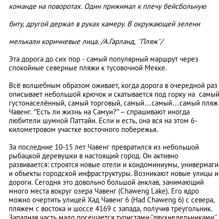
команде на поворотах. Один прижимал к плечу бейсбольную
биту, другой держал в руках камеру. В окружающей зелени
мелькали коричневые лица. /А.Гарланд, ''Пляж''/
Эта дорога до сих пор - самый популярный маршрут через
спокойные северные пляжи к тусовочной Мекке.
Всё волшебным образом оживает, когда дорога в очередной раз
описывает небольшой крючок и скатывается под горку на самы
густонаселённый, самый торговый, самый…самый…самый пляж
Чавенг. ‘’Есть ли жизнь на Самуи?’’ – спрашивают иногда
любители шумной Паттайи. Если и есть, она вся на этом 6-
километровом участке восточного побережья.
За последние 10-15 лет Чавенг превратился из небольшой
рыбацкой деревушки в настоящий город. Он активно
развивается: строятся новые отели и кондоминиумы, универмаги
и объекты городской инфраструктуры. Возникают новые улицы и
дороги. Сегодня это довольно большой анклав, занимающий
много места вокруг озера Чавенг (Chaweng Lake). Его ядро
можно очертить улицей Хад Чавенг 6 (Had Chaweng 6) с севера,
пляжем с востока и шоссе 4169 с запада, получив треугольник.
Западная часть мало посещается туристами-''двухнедельниками'',