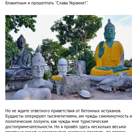
блакитным и прошептать ''Слава Украине!''.
Но не ждите ответного приветствия от бетонных истуканов.
Буддисты оперируют тысячелетиями, им чужды сиюминутность и
политические лозунги, как чужды мне туристические
достопримечательности. Но я провёл здесь несколько весьма
приятных минут, и рекомендую искренне посетить, по дороге.