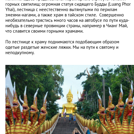
горных святилищ: огромная статуя сидящего Будды (Luang Phor
Yhai), лестница с неестественно вытянутыми по перилам
змеями-нагами, а также храм в тайском стиле. Совершенно
необязательно трястись много часов на автобусе по пути куда-
нибудь в северные провинции страны, например в Чианг Май,
что славится своими горными храмами.
По лестнице к храму поднимаются подобающим образом
одетые раздетые женские ляжки. Мы на пути к святому и
неподкупному.