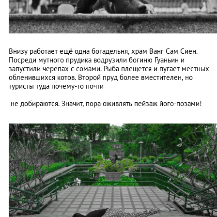
Внизу работает ещё одна богадельня, храм Ванг Сам Сиен.
Посреди мутного прудика водрузили богиню Гуаньин и
запустили черепах с сомами. Рыба плещется и пугает местных
обленившихся котов. Второй пруд более вместителен, но
туристы туда почему-то почти
не добираются. Значит, пора оживлять пейзаж його-позами!