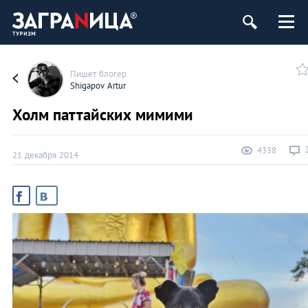
Пишет блогер
Shigapov Artur
Холм паттайских мимими
4338
21 декабря 2014