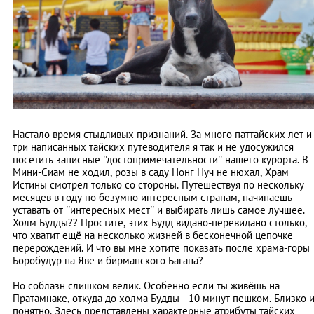
Настало время стыдливых признаний. За много паттайских лет и
три написанных тайских путеводителя я так и не удосужился
посетить записные ''достопримечательности'' нашего курорта. В
Мини-Сиам не ходил, розы в саду Нонг Нуч не нюхал, Храм
Истины смотрел только со стороны. Путешествуя по нескольку
месяцев в году по безумно интересным странам, начинаешь
уставать от ''интересных мест'' и выбирать лишь самое лучшее.
Холм Будды?? Простите, этих Будд видано-перевидано столько,
что хватит ещё на несколько жизней в бесконечной цепочке
перерождений. И что вы мне хотите показать после храма-горы
Боробудур на Яве и бирманского Багана?
Но соблазн слишком велик. Особенно если ты живёшь на
Пратамнаке, откуда до холма Будды - 10 минут пешком. Близко 
понятно. Здесь представлены характерные атрибуты тайских