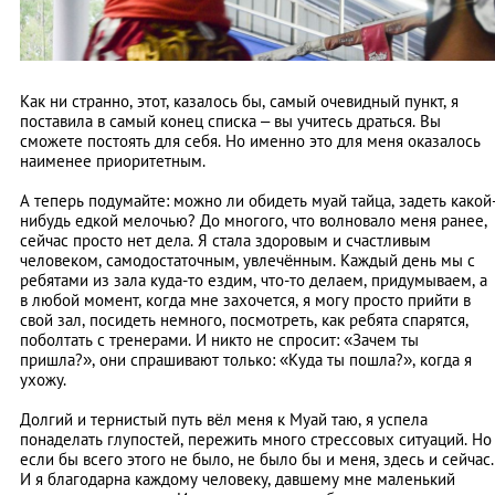
Как ни странно, этот, казалось бы, самый очевидный пункт, я
поставила в самый конец списка – вы учитесь драться. Вы
сможете постоять для себя. Но именно это для меня оказалось
наименее приоритетным.
А теперь подумайте: можно ли обидеть муай тайца, задеть какой
нибудь едкой мелочью? До многого, что волновало меня ранее,
сейчас просто нет дела. Я стала здоровым и счастливым
человеком, самодостаточным, увлечённым. Каждый день мы с
ребятами из зала куда-то ездим, что-то делаем, придумываем, а
в любой момент, когда мне захочется, я могу просто прийти в
свой зал, посидеть немного, посмотреть, как ребята спарятся,
поболтать с тренерами. И никто не спросит: «Зачем ты
пришла?», они спрашивают только: «Куда ты пошла?», когда я
ухожу.
Долгий и тернистый путь вёл меня к Муай таю, я успела
понаделать глупостей, пережить много стрессовых ситуаций. Но
если бы всего этого не было, не было бы и меня, здесь и сейчас.
И я благодарна каждому человеку, давшему мне маленький