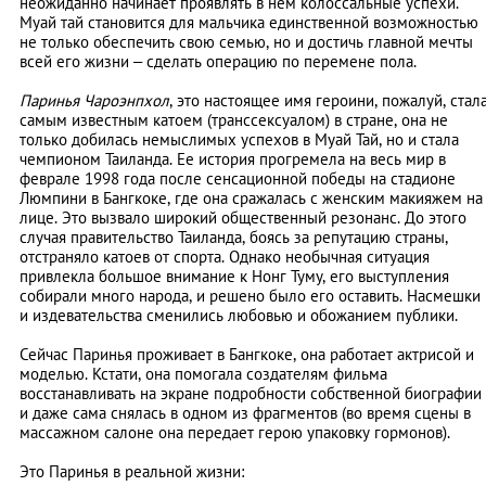
неожиданно начинает проявлять в нем колоссальные успехи.
Муай тай становится для мальчика единственной возможностью
не только обеспечить свою семью, но и достичь главной мечты
всей его жизни – сделать операцию по перемене пола.
Паринья Чароэнпхол
, это настоящее имя героини, пожалуй, стал
самым известным катоем (транссексуалом) в стране, она не
только добилась немыслимых успехов в Муай Тай, но и стала
чемпионом Таиланда. Ее история прогремела на весь мир в
феврале 1998 года после сенсационной победы на стадионе
Люмпини в Бангкоке, где она сражалась с женским макияжем на
лице. Это вызвало широкий общественный резонанс. До этого
случая правительство Таиланда, боясь за репутацию страны,
отстраняло катоев от спорта. Однако необычная ситуация
привлекла большое внимание к Нонг Туму, его выступления
собирали много народа, и решено было его оставить. Насмешки
и издевательства сменились любовью и обожанием публики.
Сейчас Паринья проживает в Бангкоке, она работает актрисой и
моделью. Кстати, она помогала создателям фильма
восстанавливать на экране подробности собственной биографии
и даже сама снялась в одном из фрагментов (во время сцены в
массажном салоне она передает герою упаковку гормонов).
Это Паринья в реальной жизни: