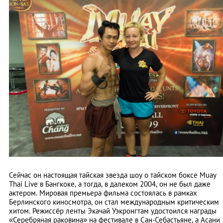
Сейчас он настоящая тайская звезда шоу о тайском боксе Muay
Thai Live в Бангкоке, а тогда, в далеком 2004, он не был даже
актером. Мировая премьера фильма состоялась в рамках
Берлинского киносмотра, он стал международным критическим
хитом. Режиссёр ленты Экачай Уэкронгтам удостоился награды
«Серебряная раковина» на фестивале в Сан-Себастьяне, а Асани