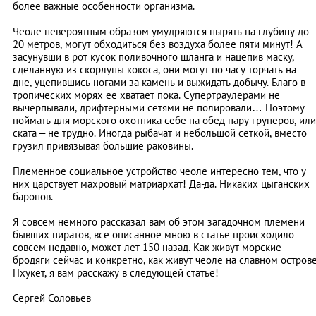
более важные особенности организма.
Чеоле невероятным образом умудряются нырять на глубину до
20 метров, могут обходиться без воздуха более пяти минут! А
засунувши в рот кусок поливочного шланга и нацепив маску,
сделанную из скорлупы кокоса, они могут по часу торчать на
дне, уцепившись ногами за камень и выжидать добычу. Благо в
тропических морях ее хватает пока. Супертраулерами не
вычерпывали, дрифтерными сетями не полировали… Поэтому
поймать для морского охотника себе на обед пару груперов, или
ската – не трудно. Иногда рыбачат и небольшой сеткой, вместо
грузил привязывая большие раковины.
Племенное социальное устройство чеоле интересно тем, что у
них царствует махровый матриархат! Да-да. Никаких цыганских
баронов.
Я совсем немного рассказал вам об этом загадочном племени
бывших пиратов, все описанное мною в статье происходило
совсем недавно, может лет 150 назад. Как живут морские
бродяги сейчас и конкретно, как живут чеоле на славном остров
Пхукет, я вам расскажу в следующей статье!
Сергей Соловьев