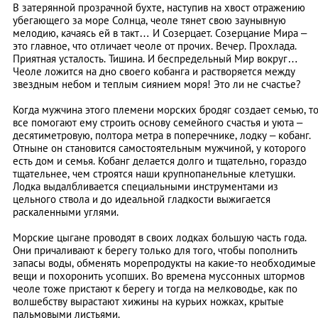
В затерянной прозрачной бухте, наступив на хвост отражению
убегающего за море Солнца, чеоле тянет свою заунывную
мелодию, качаясь ей в такт… И Созерцает. Созерцание Мира –
это главное, что отличает чеоле от прочих. Вечер. Прохлада.
Приятная усталость. Тишина. И беспредельный Мир вокруг…
Чеоле ложится на дно своего кобанга и растворяется между
звездным небом и теплым сиянием моря! Это ли не счастье?
Когда мужчина этого племени морских бродяг создает семью, т
все помогают ему строить основу семейного счастья и уюта –
десятиметровую, полтора метра в поперечнике, лодку – кобанг.
Отныне он становится самостоятельным мужчиной, у которого
есть дом и семья. Кобанг делается долго и тщательно, гораздо
тщательнее, чем строятся наши крупнопанельные клетушки.
Лодка выдалбливается специальными инструментами из
цельного ствола и до идеальной гладкости выжигается
раскаленными углями.
Морские цыгане проводят в своих лодках большую часть года.
Они причаливают к берегу только для того, чтобы пополнить
запасы воды, обменять морепродукты на какие-то необходимые
вещи и похоронить усопших. Во времена муссонных штормов
чеоле тоже пристают к берегу и тогда на мелководье, как по
волшебству вырастают хижины на курьих ножках, крытые
пальмовыми листьями.