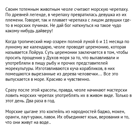
Своим тотемным животным чеоле считают морскую черепаху.
По древней легенде, в черепаху превратилась девушка из их
племени. Говорят, так и плавает черепаха с лицом девушки где-
то в морских пучинах. Не дай бог наткнуться на такое чудо
какому-нибудь дайверу!
Когда тропический мир озарен полной луной 6 и 11 месяца по
лунному же календарю, чеоле проводят церемонию, которая
называется Лойруа. Суть церемонии заключается в том, чтобы
просить прощения у Духов моря за то, что вылавливали и
употребляли в пищу рыбу и прочих представителей
морекультуры. Изготавливаются куча корабликов, в них
помещаются вырезанные из дерева человечки… Все это
выпускается в море. Красиво и чувственно.
Сразу после этой красоты, правда, чеоле начинают мастерски
ловить морских черепах употреблять их в живом виде. Только в
этот день. Два раза в год.
Морские цыгане это коктейль из народностей баджо, мокен,
оранги, лаут-ураки, лавои. Их объединяет язык, верования и то,
что они живут на воде..