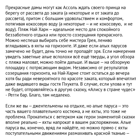
Прекрасные дамы могут как Ассоль ждать своего принца на
берегу от рассвета до заката (а некоторые и от заката до
рассвета), притом с большим удовольствием и комфортом,
потягивая кокосовую воду (а некоторые – и не кокосовую, и не
воду). Пляж Най Харн – идеальное место для спокойного
беззаботного отдыха или просто созерцания прекрасного.
Можно неспеша выбирать себе мистера Грея, лениво
вглядываясь в яхты на горизонте. И даже если алых парусов
замечено не будет, день точно не пропадёт зря. Если намерения
увидеть заветные алые всполохи всё ещё тверды, а угол обзора
с пляжа маловат, можно пойти дальше. И выше – на обзорную
площадку с потрясающим видом. Независимо от результатов
созерцания горизонта, на Най-Харне стоит остаться до вечера
хотя бы ради невероятного по красоте заката, который впечатли
даже видавшего виды гостя Пхукета. В случае, если улова и тут
не будет, отправляйтесь в другую сказку, «Алису в стране чудес»
- Регги бар. Благо, там недалеко.
Если же вы – джентельмены на отдыхе, но алые паруса – это
часть вашего плавательного костюма, а не яхты, это тоже не
проблема. Прокатиться с ветерком как герои знаменитой сказки
вполне реально – яхты напрокат в вашем распоряжении. Алые
паруса вы, конечно, вряд ли найдёте, но можно прямо с яхты
поступательными движениями размахивать красной тканью –