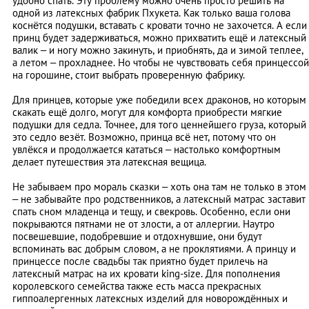
удобно спать. Эту проблему можно очень просто решить на
одной из латексных фабрик Пхукета. Как только ваша голова
коснётся подушки, вставать с кровати точно не захочется. А если
принц будет задерживаться, можно прихватить ещё и латексный
валик – и ногу можно закинуть, и приобнять, да и зимой теплее,
а летом – прохладнее. Но чтобы не чувствовать себя принцессой
на горошине, стоит выбрать проверенную фабрику.
Для принцев, которые уже победили всех драконов, но которым
скакать ещё долго, могут для комфорта приобрести мягкие
подушки для седла. Точнее, для того ценнейшего груза, который
это седло везёт. Возможно, принца всё нет, потому что он
увлёкся и продолжается кататься – настолько комфортным
делает путешествия эта латексная вещица.
Не забываем про мораль сказки – хоть она там не только в этом
– не забывайте про родственников, а латексный матрас заставит
спать сном младенца и тещу, и свекровь. Особенно, если они
покрываются пятнами не от злости, а от аллергии. Наутро
посвешевшие, подобревшие и отдохнувшие, они будут
вспоминать вас добрым словом, а не проклятиями. А принцу и
принцессе после свадьбы так приятно будет прилечь на
латексный матрас на их кровати king-size. Для пополнения
королевского семейства также есть масса прекрасных
гиппоалергенных латексных изделий для новорождённых и