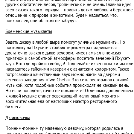
других обитателей лесов, тропических и не очень. Главная идея
всех сказок такого порядка – привить детям любовь и бережное
отношение к природе и животным. Будем надеяться, что,
повзрослев, они об этом не забудут.
Бременские музыканты
Задать джазу в любой дыре помогут уличные музыканты. Но
поскольку на Пхукете столбик термометра поднимается
достаточно выского даже вечером, имеет смысл в поисках
приятной и самобытной атмосферы посетить вечерний Пхукет-
таун. Вот где драйв и свобода! Подпевайте известным хитам или
насладитесь тайскими каверами с азиатским колоритом. Также
потрясающий качественный звук можно найти за дверями
сетевого заведения «Two Chefs». Это сеть ресторанов с живой
музыкой, хотя подобные события происходят не каждый день.
Но если попадёте, точно не пожалеете! Отличным дополнением
к живой музыке станет освежающий малиновый мохито и
восхитительная еда от настоящих маэстро ресторанного
бизнеса.
Дюймовочка
Помним-помним ту маленькую девочку, которая родилась в
прекрасном цветке. Сколько же испытаний пришлось ей пройти