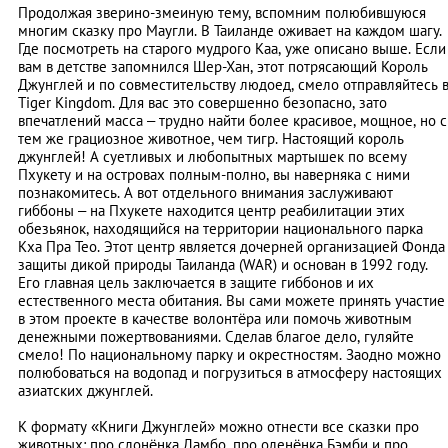
Продолжая зверино-змеиную тему, вспомним полюбившуюся
многим сказку про Маугли. В Таиланде оживает на каждом шагу.
Где посмотреть на старого мудрого Каа, уже описано выше. Если
вам в детстве запомнился Шер-Хан, этот потрясающий Король
Джунглей и по совместительству людоед, смело отправляйтесь 
Tiger Kingdom. Для вас это совершенно безопасно, зато
впечатлений масса – трудно найти более красивое, мощное, но с
тем же грациозное животное, чем тигр. Настоящий король
джунглей! А суетливых и любопытных мартышек по всему
Пхукету и на островах полным-полно, вы наверняка с ними
познакомитесь. А вот отдельного внимания заслуживают
гиббоны – на Пхукете находится центр реабилитации этих
обезьянок, находящийся на территории национального парка
Кха Пра Тео. Этот центр является дочерней организацией Фонда
защиты дикой природы Таиланда (WAR) и основан в 1992 году.
Его главная цель заключается в защите гиббонов и их
естественного места обитания. Вы сами можете принять участие
в этом проекте в качестве волонтёра или помочь животным
денежными пожертвованиями. Сделав благое дело, гуляйте
смело! По национальному парку и окрестностям. Заодно можно
полюбоваться на водопад и погрузиться в атмосферу настоящих
азиатских джунглей.
К формату «Книги Джунглей» можно отнести все сказки про
животных: про слонёнка Дамбо, про оленёнка Бэмби и про