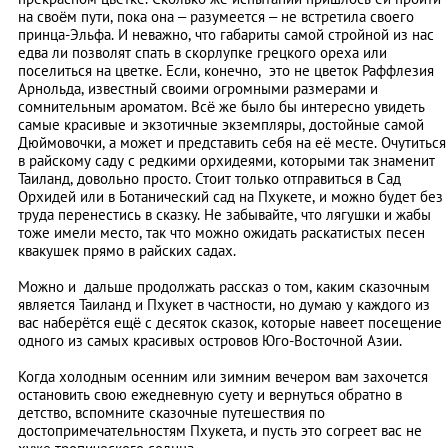
на своём пути, пока она – разумеется – не встретила своего
принца-Эльфа. И неважно, что габариты самой стройной из нас
едва ли позволят спать в скорлупке грецкого ореха или
поселиться на цветке. Если, конечно, это не цветок Раффлезия
Арнольда, известный своими огромными размерами и
сомнительным ароматом. Всё же было бы интересно увидеть
самые красивые и экзотичные экземпляры, достойные самой
Дюймовочки, а может и представить себя на её месте. Очутиться
в райскому саду с редкими орхидеями, которыми так знаменит
Таиланд, довольно просто. Стоит только отправиться в Сад
Орхидей или в Ботанический сад на Пхукете, и можно будет без
труда перенестись в сказку. Не забывайте, что лягушки и жабы
тоже имели место, так что можно ожидать раскатистых песен
квакушек прямо в райских садах.
Можно и дальше продолжать рассказ о том, каким сказочным
является Таиланд и Пхукет в частности, но думаю у каждого из
вас наберётся ещё с десяток сказок, которые навеет посещение
одного из самых красивых островов Юго-Восточной Азии.
Когда холодным осенним или зимним вечером вам захочется
остановить свою ежедневную суету и вернуться обратно в
детство, вспомните сказочные путешествия по
достопримечательностям Пхукета, и пусть это согреет вас не