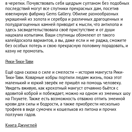
в черепки. Почувствовать себя щедрым султаном без подобных
последствий могут все спутники прекрасных дам, посетив
ювелирную фабрику Gems Gallery. Обилие разнообразных
украшений из золота и серебра и различных драгоценных и
полудрагоценных камней приводит к мысли, что антилопа и
здесь засвидетельствовала своё пристутствие и от души
нацокала копытами. Ваши спутницы обомлеют от такого
калейдоскопа вариантов, а вы, даже если и не раджа, сможете
без особых потерь и свою прекрасную половину порадовать, и
казну не промотать.
Рики-Тики-Тави
Ещё одна сказка о силе и смелости – история мангуста Рики-
Тики-Тави. Коварные кобры портили людям жизнь, пока этот
маленький и юркий зверёк не пришёл на помощь человеку.
Увидеть вживую, как крохотный мангуст отчаянно бьётся с
ядовитой коброй и побеждает, можно на одном из змеиных шоу
на Пхукете. Также есть возможность отважно отпить змеиной
крови для силы и бодрости, а также приобрести несколько
трофеев в виде сумочек и кошельков из питона и прочих
ползучих гадов.
Книга Джунглей