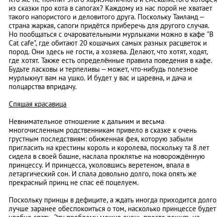
из сказки про кота в сапогах? Каждому из нас порой не хватает
такого напористого и деловитого друга. Поскольку Таиланд –
страна жаркая, сапоги придётся приберечь для другого случая.
Но пообщаться с очаровательными мурлыками можно в кафе "B
Cat cafe", где обитают 20 кошачьих самых разных расцветок и
пород. Они здесь не гости, а хозяева. Делают, что хотят, ходят,
где хотят. Также есть определённые правила поведения в кафе.
Будьте ласковы и терпеливы – может, что-нибудь полезное
мурлыкнут вам на ушко. И будет у вас и царевна, и дача и
полцарства впридачу.
Спящая красавица
Невнимательное отношение к дальним и весьма
многочисленным родственникам привело в сказке к очень
грустным последствиям: обиженная фея, которую забыли
пригласить на крестины король и королева, поскольку та 8 лет
сидела в своей башне, наслала проклятье на новорождённую
принцессу. И принцесса, уколовшись веретеном, впала в
летаргический сон. И спала довольно долго, пока опять же
прекрасный принц не спас её поцелуем.
Поскольку принцы в дефиците, а ждать иногда приходится долго
лучше заранее обеспокоиться о том, насколько принцессе будет