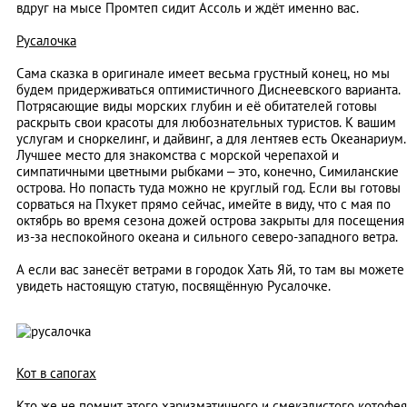
вдруг на мысе Промтеп сидит Ассоль и ждёт именно вас.
Русалочка
Сама сказка в оригинале имеет весьма грустный конец, но мы
будем придерживаться оптимистичного Диснеевского варианта.
Потрясающие виды морских глубин и её обитателей готовы
раскрыть свои красоты для любознательных туристов. К вашим
услугам и сноркелинг, и дайвинг, а для лентяев есть Океанариум.
Лучшее место для знакомства с морской черепахой и
симпатичными цветными рыбками – это, конечно, Симиланские
острова. Но попасть туда можно не круглый год. Если вы готовы
сорваться на Пхукет прямо сейчас, имейте в виду, что с мая по
октябрь во время сезона дожей острова закрыты для посещения
из-за неспокойного океана и сильного северо-западного ветра.
А если вас занесёт ветрами в городок Хать Яй, то там вы можете
увидеть настоящую статую, посвящённую Русалочке.
Кот в сапогах
Кто же не помнит этого харизматичного и смекалистого котофея