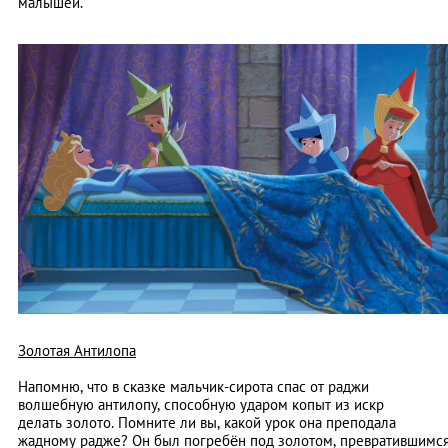
малышей.
Золотая Антилопа
Напомню, что в сказке мальчик-сирота спас от раджи
волшебную антилопу, способную ударом копыт из искр
делать золото. Помните ли вы, какой урок она преподала
жадному радже? Он был погребён под золотом, превратившимс