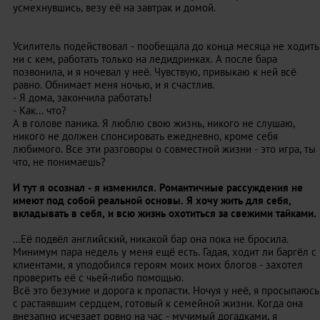
усмехнувшись, везу её на завтрак и домой.
Усилитель подействовал - пообещала до конца месяца не ходить
ни с кем, работать только на ледидринках. А после бара
позвонила, и я ночевал у неё. Чувствую, привыкаю к ней всё
равно. Обнимает меня ночью, и я счастлив.
- Я дома, закончила работать!
- Как... что?
А в голове паника. Я люблю свою жизнь, никого не слушаю,
никого не должен спонсировать ежедневно, кроме себя
любимого. Все эти разговоры о совместной жизни - это игра, ты
что, не понимаешь?
И тут я осознал - я изменился. Романтичные рассуждения не
имеют под собой реальной основы. Я хочу жить для себя,
вкладывать в себя, и всю жизнь охотиться за свежими тайками.
...Её подвёл английский, никакой бар она пока не бросила.
Минимум пара недель у меня ещё есть. Гадая, ходит ли баргёл с
клиентами, я уподобился героям моих моих блогов - захотел
проверить её с чьей-либо помощью.
Всё это безумие и дорога к пропасти. Ночуя у неё, я просыпаюсь
с растаявшим сердцем, готовый к семейной жизни. Когда она
внезапно исчезает ровно на час - мучимый догадками, я