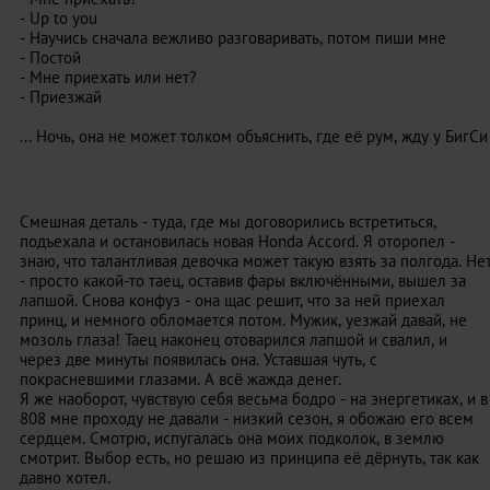
- Up to you
- Научись сначала вежливо разговаривать, потом пиши мне
- Постой
- Мне приехать или нет?
- Приезжай
... Ночь, она не может толком объяснить, где её рум, жду у БигСи
Смешная деталь - туда, где мы договорились встретиться,
подъехала и остановилась новая Honda Accord. Я оторопел -
знаю, что талантливая девочка может такую взять за полгода. Не
- просто какой-то таец, оставив фары включёнными, вышел за
лапшой. Снова конфуз - она щас решит, что за ней приехал
принц, и немного обломается потом. Мужик, уезжай давай, не
мозоль глаза! Таец наконец отоварился лапшой и свалил, и
через две минуты появилась она. Уставшая чуть, с
покрасневшими глазами. А всё жажда денег.
Я же наоборот, чувствую себя весьма бодро - на энергетиках, и в
808 мне проходу не давали - низкий сезон, я обожаю его всем
сердцем. Смотрю, испугалась она моих подколок, в землю
смотрит. Выбор есть, но решаю из принципа её дёрнуть, так как
давно хотел.