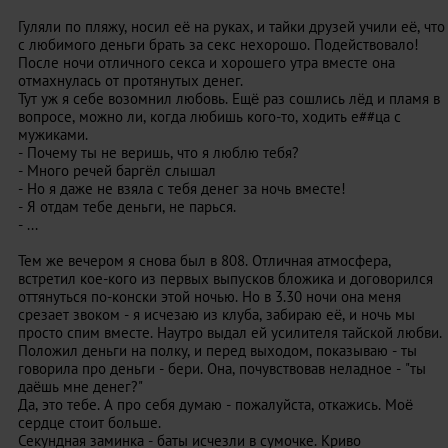
Гуляли по пляжу, носил её на руках, и тайки друзей учили её, что
с любимого деньги брать за секс нехорошо. Подействовало!
После ночи отличного секса и хорошего утра вместе она
отмахнулась от протянутых денег.
Тут уж я себе возомнил любовь. Ещё раз сошлись лёд и пламя в
вопросе, можно ли, когда любишь кого-то, ходить е##ца с
мужиками.
- Почему ты не веришь, что я люблю тебя?
- Много речей баргёл слышал
- Но я даже не взяла с тебя денег за ночь вместе!
- Я отдам тебе деньги, не парься.
- ...
Тем же вечером я снова был в 808. Отличная атмосфера,
встретил кое-кого из первых выпусков бложика и договорился
оттянуться по-конски этой ночью. Но в 3.30 ночи она меня
срезает звоком - я исчезаю из клуба, забираю её, и ночь мы
просто спим вместе. Наутро выдал ей усилителя тайской любви.
Положил деньги на полку, и перед выходом, показываю - ты
говорила про деньги - бери. Она, почувствовав неладное - "ты
даёшь мне денег?"
Да, это тебе. А про себя думаю - пожалуйста, откажись. Моё
сердце стоит больше.
Секундная заминка - баты исчезли в сумочке. Криво