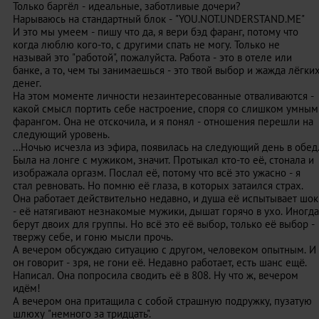
Только баргёл - идеальные, заботливые дочери?
Нарываюсь на стандартный блок - "YOU.NOT.UNDERSTAND.ME"
И это мы умеем - пишу что да, я вери бэд фаранг, потому что
когда люблю кого-то, с другими спать не могу. Только не
называй это "работой", пожалуйста. Работа - это в отеле или
банке, а то, чем ты занимаешься - это твой выбор и жажда лёгки
денег.
На этом моменте личности незаинтересованные отваливаются -
какой смысл портить себе настроение, споря со слишком умным
фарангом. Она не отскочила, и я понял - отношения перешли на
следующий уровень.
...Ночью исчезла из эфира, появилась на следующий день в обед
Была на лонге с мужиком, значит. Протыкал кто-то её, стонала и
изображала оргазм. Послал её, потому что всё это ужасно - я
стал ревновать. Но помню её глаза, в которых затаился страх.
Она работает действительно недавно, и душа её испытывает шок
- её натягивают незнакомые мужики, дышат горячо в ухо. Иногда
берут двоих для группы. Но всё это её выбор, только её выбор -
твержу себе, и гоню мысли прочь.
А вечером обсуждаю ситуацию с другом, человеком опытным. И
он говорит - зря, не гони её. Недавно работает, есть шанс ещё.
Написал. Она попросила сводить её в 808. Ну что ж, вечером
идём!
А вечером она притащила с собой страшную подружку, пузатую
шлюху "немного за тридцать".