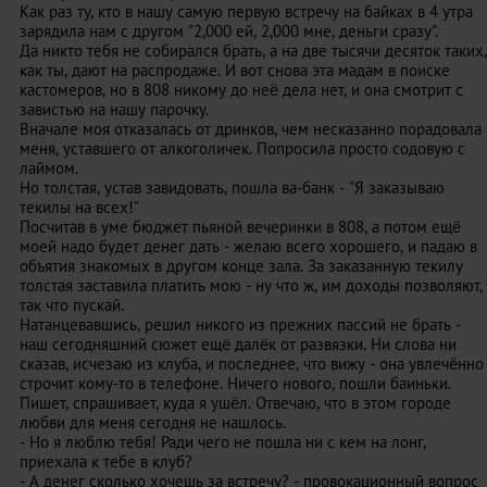
Как раз ту, кто в нашу самую первую встречу на байках в 4 утра
зарядила нам с другом "2,000 ей, 2,000 мне, деньги сразу".
Да никто тебя не собирался брать, а на две тысячи десяток таких,
как ты, дают на распродаже. И вот снова эта мадам в поиске
кастомеров, но в 808 никому до неё дела нет, и она смотрит с
завистью на нашу парочку.
Вначале моя отказалась от дринков, чем несказанно порадовала
меня, уставшего от алкоголичек. Попросила просто содовую с
лаймом.
Но толстая, устав завидовать, пошла ва-банк - "Я заказываю
текилы на всех!"
Посчитав в уме бюджет пьяной вечеринки в 808, а потом ещё
моей надо будет денег дать - желаю всего хорошего, и падаю в
объятия знакомых в другом конце зала. За заказанную текилу
толстая заставила платить мою - ну что ж, им доходы позволяют,
так что пускай.
Натанцевавшись, решил никого из прежних пассий не брать -
наш сегодняшний сюжет ещё далёк от развязки. Ни слова ни
сказав, исчезаю из клуба, и последнее, что вижу - она увлечённо
строчит кому-то в телефоне. Ничего нового, пошли баиньки.
Пишет, спрашивает, куда я ушёл. Отвечаю, что в этом городе
любви для меня сегодня не нашлось.
- Но я люблю тебя! Ради чего не пошла ни с кем на лонг,
приехала к тебе в клуб?
- А денег сколько хочешь за встречу? - провокационный вопрос