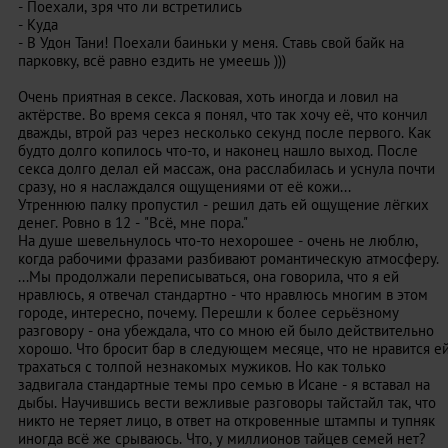
- Поехали, зря что ли встретились
- Куда
- В Удон Тани! Поехали баиньки у меня. Ставь свой байк на
парковку, всё равно ездить не умеешь )))
Очень приятная в сексе. Ласковая, хоть иногда и ловил на
актёрстве. Во время секса я понял, что так хочу её, что кончил
дважды, втрой раз через несколько секунд после первого. Как
будто долго копилось что-то, и наконец нашло выход. После
секса долго делал ей массаж, она расслабилась и уснула почти
сразу, но я наслаждался ощущениями от её кожи...
Утреннюю палку пропустил - решил дать ей ощущение лёгких
денег. Ровно в 12 - "Всё, мне пора."
На душе шевельнулось что-то нехорошее - очень не люблю,
когда рабочими фразами разбивают романтическую атмосферу.
...Мы продолжали переписываться, она говорила, что я ей
нравлюсь, я отвечал стандартно - что нравлюсь многим в этом
городе, интересно, почему. Перешли к более серьёзному
разговору - она убеждала, что со мною ей было действительно
хорошо. Что бросит бар в следующем месяце, что не нравится е
трахаться с толпой незнакомых мужиков. Но как только
задвигала стандартные темы про семью в Исане - я вставал на
дыбы. Научившись вести вежливые разговоры тайстайл так, что
никто не теряет лицо, в ответ на откровенные штампы и тупняк
иногда всё же срываюсь. Что, у миллионов тайцев семей нет?