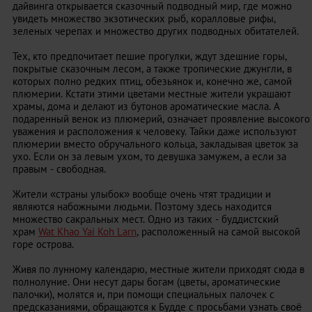
дайвинга открывается сказочный подводный мир, где можно
увидеть множество экзотических рыб, коралловые рифы,
зеленых черепах и множество других подводных обитателей.
Тех, кто предпочитает пешие прогулки, ждут здешние горы,
покрытые сказочным лесом, а также тропические джунгли, в
которых полно редких птиц, обезьянок и, конечно же, самой
плюмерии. Кстати этими цветами местные жители украшают
храмы, дома и делают из бутонов ароматические масла. А
подаренный венок из плюмерий, означает проявление высокого
уважения и расположения к человеку. Тайки даже используют
плюмерии вместо обручального кольца, закладывая цветок за
ухо. Если он за левым ухом, то девушка замужем, а если за
правым - свободная.
Жители «страны улыбок» вообще очень чтят традиции и
являются набожными людьми. Поэтому здесь находится
множество сакральных мест. Одно из таких - буддистский
храм
Wat Khao Yai Koh Larn
, расположенный на самой высокой
горе острова.
Живя по лунному календарю, местные жители приходят сюда в
полнолуние. Они несут дары богам (цветы, ароматические
палочки), молятся и, при помощи специальных палочек с
предсказаниями, обращаются к Будде с просьбами узнать своё