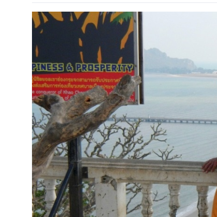
Киев
Лондон
Лос-Анджелес
Москва
Париж
Паттайя
Пхукет
Санкт-Петербург