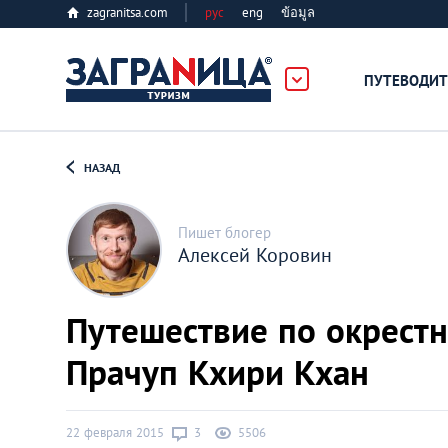
zagranitsa.com
рус
eng
ข้อมูล
ПУТЕВОДИТ
Loading...
НАЗАД
Пишет блогер
Алексей Коровин
Алматы
Путешествие по окрест
Астана
Прачуп Кхири Кхан
Афины
22 февраля 2015
3
5506