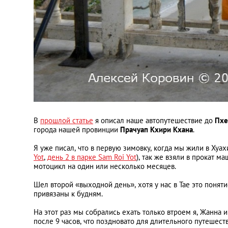
В
прошлой статье
я описал наше автопутешествие до
Пхе
города нашей провинции
Прачуап Кхири Кхана
.
Я уже писал, что в первую зимовку, когда мы жили в Хуах
Yot
,
день 2 в парке Sam Roi Yot
), так же взяли в прокат м
мотоцикл на один или несколько месяцев.
Шел второй «выходной день», хотя у нас в Тае это поняти
привязаны к будням.
На этот раз мы собрались ехать только втроем я, Жанна 
после 9 часов, что поздновато для длительного путешеств