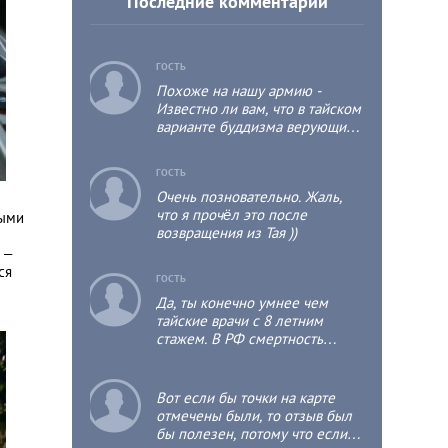
Последние комментарии
c
ГОСТЬ
Похоже на нашу армию -
Известно ли вам, что в тайском
варианте буддизма верующий
мужчина хотя бы один раз в
жизни должен побыть
c
ГОСТЬ
монахом, пусть даже не
Очень позновательно. Жаль,
продолжительное время, т.к.
что я прочёл это после
это положительно отразится на
ными
возвращения из Тая ))
его собственной судьбе и
судьбе его родственников?
 –
ся
c
ГОСТЬ
Да, ты конечно умнее чем
тайские врачи с 8 летним
стажем. В РФ смертность
детская выше чем в тае раза в
3.
c
Вот если бы точки на карте
отмечены были, то отзыв был
бы полезен, потому что если