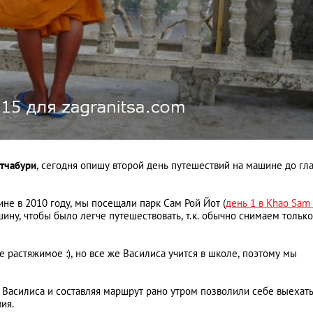
Путь домой...
тчабури
, сегодня опишу второй день путешествий на машине до гл
ине в 2010 году, мы посещали парк Сам Рой Йот (
день 1 в Khao Sam 
ашину, чтобы было легче путешествовать, т.к. обычно снимаем только
е растяжимое :), но все же Василиса учится в школе, поэтому мы
и Василиса и составляя маршрут рано утром позволили себе выехат
ия.