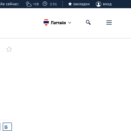
тайе сейчас:
закладки
вход
+28
2:51
Паттайя