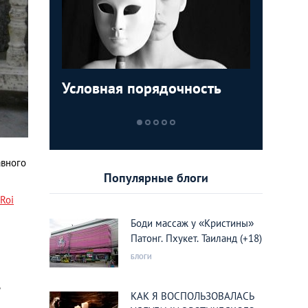
Условная порядочность
ТОП-5 м
Египетск
Пролета
которые
туристо
кукушки
увидеть
курорты
Вьетнам
авного
Популярные блоги
Roi
Боди массаж у «Кристины»
Патонг. Пхукет. Таиланд (+18)
БЛОГИ
ь
КАК Я ВОСПОЛЬЗОВАЛАСЬ