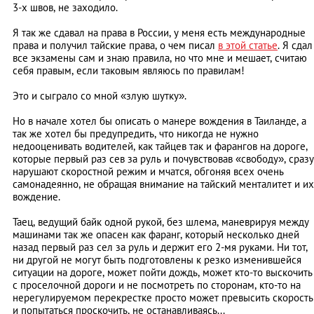
3-х швов, не заходило.
Я так же сдавал на права в России, у меня есть международные
права и получил тайские права, о чем писал
в этой статье
. Я сдал
все экзамены сам и знаю правила, но что мне и мешает, считаю
себя правым, если таковым являюсь по правилам!
Это и сыграло со мной «злую шутку».
Но в начале хотел бы описать о манере вождения в Таиланде, а
так же хотел бы предупредить, что никогда не нужно
недооценивать водителей, как тайцев так и фарангов на дороге,
которые первый раз сев за руль и почувствовав «свободу», сразу
нарушают скоростной режим и мчатся, обгоняя всех очень
самонадеянно, не обращая внимание на тайский менталитет и их
вождение.
Таец, ведущий байк одной рукой, без шлема, маневрируя между
машинами так же опасен как фаранг, который несколько дней
назад первый раз сел за руль и держит его 2-мя руками. Ни тот,
ни другой не могут быть подготовлены к резко изменившейся
ситуации на дороге, может пойти дождь, может кто-то выскочить
с проселочной дороги и не посмотреть по сторонам, кто-то на
нерегулируемом перекрестке просто может превысить скорость
и попытаться проскочить, не останавливаясь...