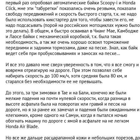
первый раз опробовал автоматические байки Scoopy-i и Honda
Click, мне эти "табуретки" показались очень резвыми, показали
свободу передвижений и скорость быстрого старта, т.к. не надо
было использовать кикстартер для того, чтобы завести его, не
надо подсасывать (порой на российских мотоциклах нужно было
это делать). В общем, я быстро осваивал в Чианг Мае, Камбодже
и Лаосе байки с механической коробкой, т.к. была такая
необходимость, а так же очень хорошо освоил торможение
передними и задними тормозами, даже на песке. Знал, как байк
ведет себя при пробуксовываниях и заносах на песке...
И все это давало мне сверх-уверенность в том, что я все смогу и
вовремя отреагирую на дороге. При этом позволял себе
набирать скорость до 100 мк/ч, хотя средняя была 80 км, и
старался без необходимости ее не превышать.
До этого, за три зимовки в Тае и на Бали, конечно же были
мелкие падения на почти нулевой скорости, когда разница в
высоте асфальта была на поворотах или гравий и песок на
дороге, но я за ранее их замечал и падения были ожиданными и
«легкими», кроме одного на Самуи, когда я пытался ночью
обогнать машину по дороге с ямой в асфальте на не легком
Honda Air Blade.
Но все же дальше расцарапанной кожи и небольших порезов, до