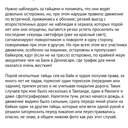
Нужно наблюдать за тайцами и понимать, что они водят
довольно осторожно, но, при этом нарушая правила: движение
по встречной, прижимаясь к обочине; резкий выезд с
второстепенных дорог не наблюдая в зеркала, которых порой
нет или они опущены; пытаются резко успеть проскочить на
последние секунды светофора (уже на красный свет);
сигнализируют поворотником о повороте в одну сторону,
поворачивая при этом в другую. Но при всем этом все участники
движения, особенно на машинах, осторожны и пропускают
байкеров, едут (если не на трассе) осторожно, по крайней мере
аккуратнее чем на Бали в Денпасаре, где трафик для меня
оказался очень жестким!
Порой неопытные тайцы сев на байк и чудом получив права, за
много лет не падая, тормозят один тормозом (передним или
задним), причем резко и не учитывая покрытия дороги. Таких
случаев при мне было несколько в Таиланде, один в Ранонге я
даже сфотографировал. Налетели тучи, резко начался дождь, а
движение видимо было сильным, сразу передо мной упали на
байках один за другим тайцы, которые или вели одной рукой и
решили затормозить перед пикапом или перестраивались
опасно, не знаю, в общем нижняя фото как раз этот случай.