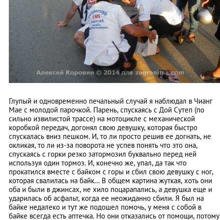
Глупый и одновременно печальный случай я наблюдал в Чианг
Мае с молодой парочкой. Парень, спускаясь с Дой Сутеп (по
сильно извилистой трассе) на мотоцикле с механической
коробкой передач, догонял свою девушку, которая быстро
спускалась вниз пешком. И, то ли просто решив ее догнать, не
окликая, то ли из-за поворота не успев понять что это она,
спускаясь с горки резко затормозил буквально перед ней
используя один тормоз. И, конечно же, упал, да так что
прокатился вместе с байком с горы и сбил свою девушку с ног,
которая свалилась на байк... В общем картина жуткая, хоть они
оба и были в джинсах, не хило поцарапались, а девушка еще и
ударилась об асфальт, когда ее неожиданно сбили. Я был на
байке недалеко и тут же подошел помочь, у меня с собой в
байке всегда есть аптечка. Но они отказались от помощи, потому