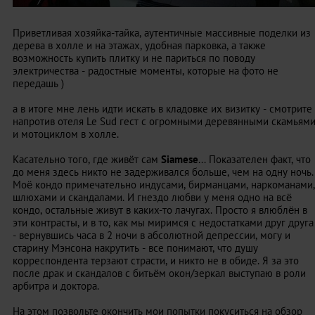
Приветливая хозяйка-тайка, аутентичные массивные поделки из
дерева в холле и на этажах, удобная парковка, а также
возможность купить плитку и не париться по поводу
электричества - радостные моменты, которые на фото не
передашь )
а в итоге мне лень идти искать в кладовке их визитку - смотрите
напротив отеля Le Sud гест с огромными деревянными скамьям
и мотоциклом в холле.
Касательно того, где живёт сам
Siamese
... Показателен факт, что
до меня здесь никто не задерживался больше, чем на одну ночь.
Моё кондо примечательно индусами, бирманцами, наркоманами,
шлюхами и скандалами. И гнездо любви у меня одно на всё
кондо, остальные живут в каких-то лачугах. Просто я влюблён в
эти контрасты, и в то, как мы миримся с недостатками друг друга
- вернувшись часа в 2 ночи в абсолютной депрессии, могу и
старину Мэнсона накрутить - все понимают, что душу
корреспондента терзают страсти, и никто не в обиде. Я за это
после драк и скандалов с битьём окон/зеркал выступаю в роли
арбитра и доктора.
На этом позвольте окончить мои попытки покуситься на обзор