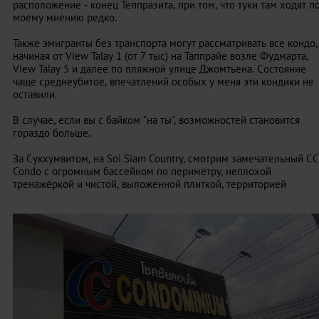
расположение - конец Теппразита, при том, что туки там ходят п
моему мнению редко.
Также эмигранты без транспорта могут рассматривать все кондо,
начиная от View Talay 1 (от 7 тыс) на Таппрайе возле Фудмарта,
View Talay 5 и далее по пляжной улице Джомтьена. Cостояние
чаще среднеубитое, впечатлений особых у меня эти кондики не
оставили.
В случае, если вы с байком "на ты", возможностей становится
гораздо больше.
За Сукхумвитом, на Soi Siam Country, смотрим замечательный CC
Condo с огромным бассейном по периметру, неплохой
тренажёркой и чистой, выложенной плиткой, территорией