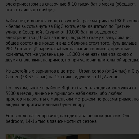
электричеством за сказочные 8-10 тысяч бат в месяц (обещают.
что это лишь до ноября).
Байка нет, и хочется кондо с кухней - рассматриваем PKCP кондо
- белая высотка чуть за BigC extra, если двигаться по Третьей
улице к Северной . Студии от 10,000 бат плюс дорогое
электричество (10 бат за юнит), вода. Но скажу я вам, локация,
общее состояние кондо и вид с балкона стоят того. Чуть дальше
PKCP стоят ещё парочка забыл-название кондиков, приятные
комнаты, тот же уровень цен. 18,000 мне называли за кондо с
двумя спальнями, например, но при условии длительной аренды.
Из достойных вариантов в центре - Urban condo (от 24 тыс) и Cit
Garden (28-32-... тыс) на 15 сойке, идущей за ТЦ Avenue.
По слухам, также в районе BigC extra есть кондики-клетушки от
5500 в месяц, лично не пришлось наблюдать, ибо люблю
простор и варианты с маленьким метражом не рассматриваю, но
людям непритязательным будет впору.
Есть кондо на Теппразите, находится за ночным рынком. One
bedroom, 14-16 тыс в зависимости от сезона