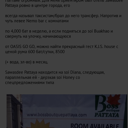
Паттайе огромный. Для меня ориентиром был отель Sawasdee
Pattaya ровно в центре города, его
всегда называл таксистам/брал до него трансфер. Напротив и
чуть левее Nemo bar с комнатами
по 4,000 бат в неделю, а если подняться до soi Buakhao и
свернуть на улочку, начинающуюся
от OASIS GO GO, можно найти прекрасный гест K.J.S. house с
ценой рума 600 бат/сутки, 8500
(+ вода, эл-во) в месяц.
Sawasdee Pattaya находится на soi Diana, следующая,
параллельная ей - дерзкая soi Honey со
спецпредложениями типа