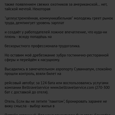
также появлением свежих охотников за американской... нет,
тайской мечтой. Некоторая
"целеустремлённая, коммуникабельная" молодежь греет рынок
труда, демпингует уровень зарплат
и создаёт у работодателей ложное впечатление, что куда-ни
плюнь - всюду попадёшь на
бескорыстного профессионала-трудоголика.
Но оставим моё дребезжание зубра гостинично-ресторанной
сферы и перейдём к насущному.
Высадились в замечательном аэропорту Суваннапум, спокойно
прошли контроль, взяли билет на
рейсовый автобус за 124 бата или воспользовались услугами
компании Belltravelservice www.belltravelservice.com (270-300
бат с доставкой до отеля).
Отель. Если вы не летите "пакетом", бронировать заранее не
вижу смысла - выбор жилья в