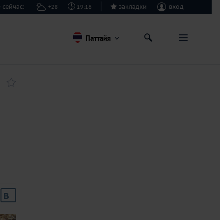
йе сейчас:
закладки
вход
+28
19:16
Паттайя