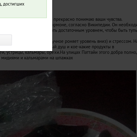
ц, достигших
считывает - сорри ребзя, я прекрасно понимаю ваши чувства.
новном мужском половом гормоне, согласно Википедии. Он необход
о по жизни неплохо обладать достаточным уровнем, чтобы быть туп
повышает).
и, поеданием плюшек(мучное роняет уровень вниз) и стрессом. 
Значит - спорт, контрастный душ и кое-какие продукты в
, устрицы, кальмары, орехи.На улицах Паттайи этого добра полно,
я мидиями и кальмарами на шпажках