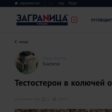
zagranitsa.com
рус
eng
ข้อมูล
ПУТЕВОДИТ
Loading...
НАЗАД
Пишет блогер
Siamese
Алматы
Тестостерон в колючей 
Астана
24 сентября 2014
3
10824
Афины