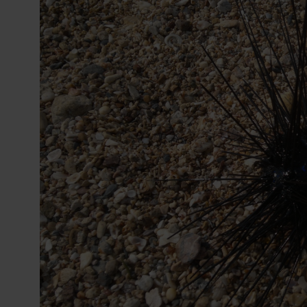
Киев
Лондон
Лос-Анджелес
Москва
Париж
Паттайя
Пхукет
Санкт-Петербург