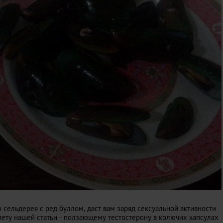
 сельдерея с ред буллом, даст вам заряд сексуальной активности
ету нашей статьи - ползающему тестостерону в колючих капсулах