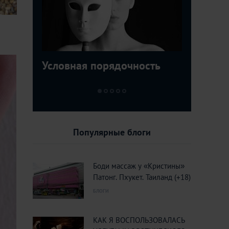
Условная порядочность
ТОП-5 ме
Египетск
Пролетая
которые 
туристо 
кукушки.
увидеть
курорты 
Вьетнама
Популярные блоги
Боди массаж у «Кристины»
Патонг. Пхукет. Таиланд (+18)
БЛОГИ
КАК Я ВОСПОЛЬЗОВАЛАСЬ