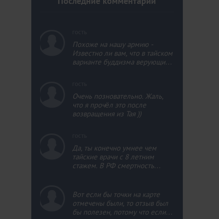
Последние комментарии
c
ГОСТЬ
Похоже на нашу армию -
Известно ли вам, что в тайском
варианте буддизма верующий
мужчина хотя бы один раз в
жизни должен побыть
c
ГОСТЬ
монахом, пусть даже не
Очень позновательно. Жаль,
продолжительное время, т.к.
что я прочёл это после
это положительно отразится на
возвращения из Тая ))
его собственной судьбе и
судьбе его родственников?
c
ГОСТЬ
Да, ты конечно умнее чем
тайские врачи с 8 летним
стажем. В РФ смертность
детская выше чем в тае раза в
3.
c
Вот если бы точки на карте
отмечены были, то отзыв был
бы полезен, потому что если