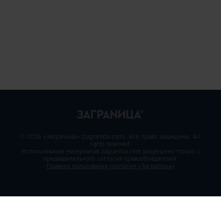
© 2026 «ЗаграNица» (zagranitsa.com). Все права защищены. All
rights reserved.
Использование материалов zagranitsa.com разрешено только с
предварительного согласия правообладателей.
Правила пользования порталом «ЗаграNица»