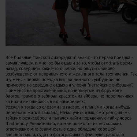
Все больные "тайской лихорадкой" знают, что первая поездка -
самая лучшая, и многое бы отдали за то, чтобы отмотать время
назад, совершить какие-то ошибки, но ощутить заново
возбуждение от непривычного и желанного тела тропиканки. Так
и у меня - первая поездка вышла немного сумбурной, но
примерно на середине отдыха я уловил "паттайские вибрации".
Применяя на практике знания, почерпнутые из форумов и
блогов, грамотно забирал красоток из айбара, не переплачивая
за них и не ошибаясь в их намерениях.
Уезжал я тогда со слезами на глазах, и планами когда-нибудь
переехать жить в Таиланд. Начал учить язык, смотрел фильмы
тайских режиссёров, и пытался найти порядочную тайку через
thaifriendly. Удивительно, но мне повезло - из нескольких
ответивших мне взаимностью одна обладала хорошей
внешностью, и, судя по фотографиям в фэйсбуке, работала