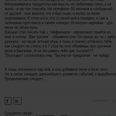
Напрашивалась предательская мысль, но побаливал член, а не
жопа - и на том спасибо. На телефоне 30 звонков и сообщений
от друзей - они видели, что я был пьян, и жутко за меня
переживали. Я отписался, что со мной всё в порядке, а сам я
немножко проспался в своём номере. Осмотрел карманы - ура,
меня не обчистили.
Дальше стал писать той, с тайфрендли - предложил прийти ко
мне в номер. "Две тысячи" - объявила она. Сестрица, да ты с дуба
рухнула - на часах четыре утра, я пьян, а значит, оттаскать тебя
как следует не смогу, а в 7 утра ты мне объявишь про срочные
дела в Бангкоке. И за это давать тебе две тысячи???
"Полторы"- согласилась она. "Тысячу не предлагай - не пойду".
Я лишь посмеялся над ней, а она добавила меня в блэк лист.
Не в силах ожидать дальнейшего развития событий, я вырубился
Продолжение следует...
В ЗАКЛАДКИ
Смотрите также: