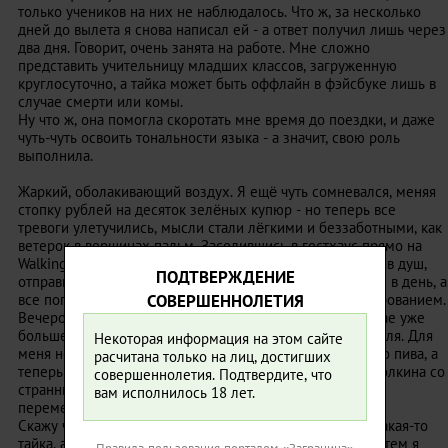
только учеников на них не наблюдалось. Что ж, за несколько
дней до вылета я снова написал ей - а ответ получил лишь через
два дня. Говорит, очень занята на работе. Мне сложно
представить учительницу младших классов, загруженную
круглосуточно, а тайка может быть оффлайн в фэйсбуке лишь в
случае смерти или комы.
Ну что ж, она помогла скоротать мне время до поездки, и даже
чуть-чуть освоить тональности языка - а значит, свою роль
выполнила.
Жаркий, оболакивающий воздух. Я ещё чуть сомневался, меняя
стопку рублей на десяток зелёных купюр - но теперь все
тревоги улетучились, мысли стали лёгкими и беззаботными, как
ветерок в вершинах пальм. Заселившись в гестхаус прямо на
Walking street, я порадовался удачному выбору, и, приняв душ,
ПОДТВЕРЖДЕНИЕ
отправился искать том ям. Его я могу есть по десять раз в день, а
все попытки приготовить его дома были сущим разочарованием.
СОВЕРШЕННОЛЕТИЯ
Вечером я встретился с парнем с форума, живущим в Тае уже
больше четырёх лет, и несколькими ребятами из Израиля. Для
Некоторая информация на этом сайте
меня не существовало границ - днём я выпил несколько пива, а
расчитана только на лиц, достигших
теперь мы продолжили в Tattoo bar на одной из соек Волкина со
совершеннолетия. Подтвердите, что
странным названием - Blowjob или типа того. Оттуда
вам исполнилось 18 лет.
переместились ещё куда-то, и...
Скажу честно, меня развезло. Со мной разговаривала какая-то
тайка, а я с гордостью вворачивал фразы на тайском. Затем я