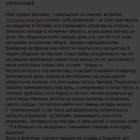
учительницей.
Моё сердце растаяло - совершенно по наитию, встретив
хорошую девушку
, я повёл себя правильно - не стал приглашать
на свидание в Паттайю или спрашивать расценки на любовь, а
попросил помощи в изучении тайского, и она рьяно взялась за
дело. Мы общались почти каждый день, и я, сам того не зная,
копировал отношения тайцев - являясь официальными
бойфренд-гёлфренд, они могут не иметь секса целый год. В
нашем общении не звучали слова любви или ревности, мы не
обсуждали возможную совместную жизнь, но по умолчанию у
меня могла быть только она, а у неё - только я.
Несмотря на всю эту романтику, я съездил оторвался в евротур,
включающий даже неделю в Амстердаме, но лишь крепче
убедился во мнении, что мне нужен только Таиланд. Переписка с
тайками занимала весь мой день, а в перерывах я читал блоги и
смотрел фэйсбуки го-го баров, и мечтал, мечтал дорваться до
этого мёда. Наконец, билеты на осень куплены, а начальник,
скрепя сердце, согласился найти мне замену на пару недель.
С "учительницей" у нас была договорённость встретиться и
потусить в Бангкоке - в Паттайю, извинившись, она ехать
отказалась. Незадолго до поездки я написал ей, и получил ответ
- "Я в Гонконге на экскурсии с учениками. Напиши мне перед
вылетом".
Фото в фэйсбуке соответствовали её словам о Гонконге, вот