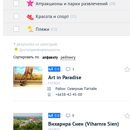
Аттракционы и парки развлечений
Киев
(20)
Красота и спорт
(52)
Лондон
Пляжи
(11)
Лос-Анджелес
7
результата из категорий:
Достопримечательности
Москва
Сортировать по:
алфавиту
рейтингу
Париж
0.0
1
Art in Paradise
Паттайя
МУЗЕИ
Район: Северная Паттайя
+6638-42-45-00
Пхукет
Санкт-Петербург
0.0
0
Вихарнра Сиен (Viharnra Sien)
МУЗЕИ