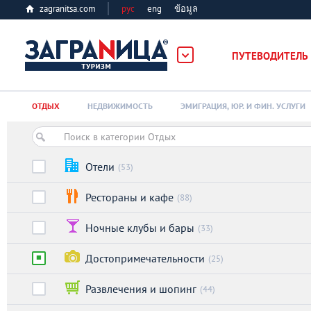
zagranitsa.com
рус
eng
ข้อมูล
ПУТЕВОДИТЕЛЬ
Loading...
ОТДЫХ
НЕДВИЖИМОСТЬ
ЭМИГРАЦИЯ, ЮР. И ФИН. УСЛУГИ
Отели
(53)
Рестораны и кафе
(88)
Алматы
Ночные клубы и бары
(33)
Астана
Достопримечательности
(25)
Афины
Развлечения и шопинг
(44)