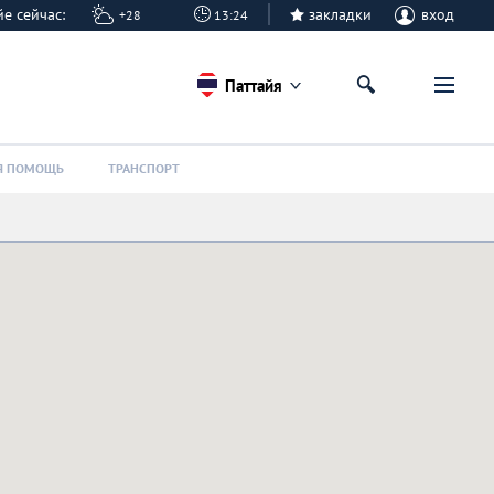
айе сейчас:
закладки
вход
+28
13:24
Паттайя
Я ПОМОЩЬ
ТРАНСПОРТ