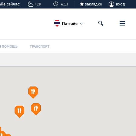
тайе сейчас:
закладки
вход
+28
6:13
Паттайя
Я ПОМОЩЬ
ТРАНСПОРТ