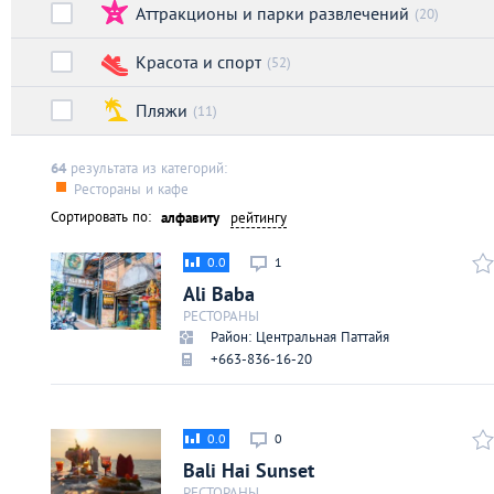
Аттракционы и парки развлечений
Киев
(20)
Красота и спорт
(52)
Лондон
Пляжи
(11)
Лос-Анджелес
64
результата из категорий:
Рестораны и кафе
Москва
Сортировать по:
алфавиту
рейтингу
Париж
0.0
1
Ali Baba
Паттайя
РЕСТОРАНЫ
Район: Центральная Паттайя
+663-836-16-20
Пхукет
Санкт-Петербург
0.0
0
Bali Hai Sunset
РЕСТОРАНЫ