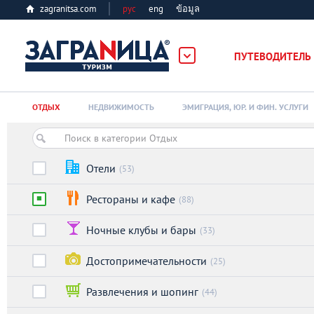
zagranitsa.com
рус
eng
ข้อมูล
ПУТЕВОДИТЕЛЬ
Loading...
ОТДЫХ
НЕДВИЖИМОСТЬ
ЭМИГРАЦИЯ, ЮР. И ФИН. УСЛУГИ
Отели
(53)
Рестораны и кафе
(88)
Алматы
Ночные клубы и бары
(33)
Астана
Достопримечательности
(25)
Афины
Развлечения и шопинг
(44)