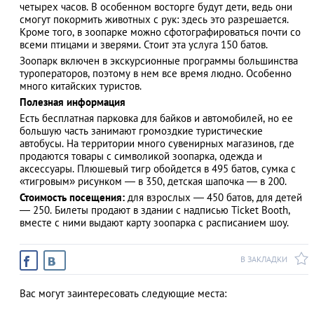
четырех часов. В особенном восторге будут дети, ведь они
смогут покормить животных с рук: здесь это разрешается.
Кроме того, в зоопарке можно сфотографироваться почти со
всеми птицами и зверями. Стоит эта услуга 150 батов.
Зоопарк включен в экскурсионные программы большинства
туроператоров, поэтому в нем все время людно. Особенно
много китайских туристов.
Полезная информация
Есть бесплатная парковка для байков и автомобилей, но ее
большую часть занимают громоздкие туристические
автобусы. На территории много сувенирных магазинов, где
продаются товары с символикой зоопарка, одежда и
аксессуары. Плюшевый тигр обойдется в 495 батов, сумка с
«тигровым» рисунком — в 350, детская шапочка — в 200.
Стоимость посещения:
для взрослых — 450 батов, для детей
— 250. Билеты продают в здании с надписью Ticket Booth,
вместе с ними выдают карту зоопарка с расписанием шоу.
В ЗАКЛАДКИ
Вас могут заинтересовать следующие места: