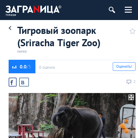
Тигровый зоопарк
(Sriracha Tiger Zoo)
ПАРКИ
0.0
Оценить!
0 оценок
2