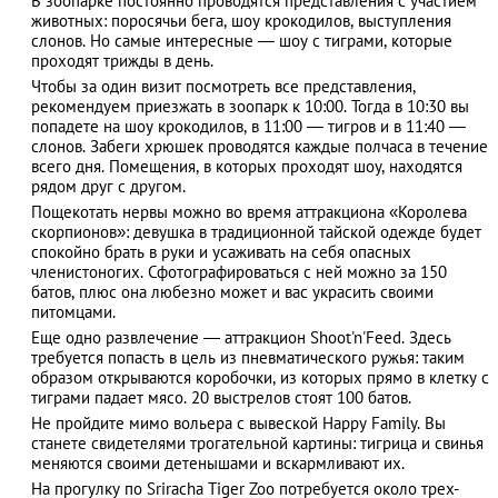
В зоопарке постоянно проводятся представления с участием
животных: поросячьи бега, шоу крокодилов, выступления
слонов. Но самые интересные — шоу с тиграми, которые
проходят трижды в день.
Чтобы за один визит посмотреть все представления,
АЗАД
рекомендуем приезжать в зоопарк к 10:00. Тогда в 10:30 вы
попадете на шоу крокодилов, в 11:00 — тигров и в 11:40 —
слонов. Забеги хрюшек проводятся каждые полчаса в течение
всего дня. Помещения, в которых проходят шоу, находятся
рядом друг с другом.
Пощекотать нервы можно во время аттракциона «Королева
скорпионов»: девушка в традиционной тайской одежде будет
спокойно брать в руки и усаживать на себя опасных
членистоногих. Сфотографироваться с ней можно за 150
батов, плюс она любезно может и вас украсить своими
питомцами.
Еще одно развлечение — аттракцион Shoot'n'Feed. Здесь
требуется попасть в цель из пневматического ружья: таким
образом открываются коробочки, из которых прямо в клетку с
тиграми падает мясо. 20 выстрелов стоят 100 батов.
Не пройдите мимо вольера с вывеской Happy Family. Вы
станете свидетелями трогательной картины: тигрица и свинья
меняются своими детенышами и вскармливают их.
На прогулку по Sriracha Tiger Zoo потребуется около трех-