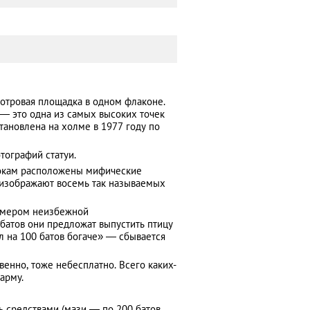
мотровая площадка в одном флаконе.
 — это одна из самых высоких точек
тановлена на холме в 1977 году по
тографий статуи.
бокам расположены мифические
 изображают восемь так называемых
римером неизбежной
батов они предложат выпустить птицу
л на 100 батов богаче» — сбывается
енно, тоже небесплатно. Всего каких-
карму.
ь средствами (мази — по 200 батов,