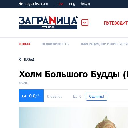
zagranitsa.com
рус
eng
ข้อมูล
ПУТЕВОДИТ
ОТДЫХ
НЕДВИЖИМОСТЬ
ЭМИГРАЦИЯ, ЮР. И ФИН. УСЛУ
НАЗАД
Loading...
Холм Большого Будды (B
ХРАМЫ
0.0
0 оценок
0
Оценить!
Алматы