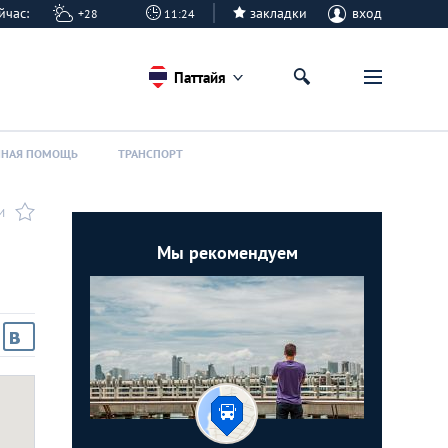
сейчас:
закладки
вход
+28
11:24
Паттайя
ННАЯ ПОМОЩЬ
ТРАНСПОРТ
И
Мы рекомендуем