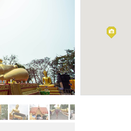
Гора Кхао Чи Чан 
Chan)
ПАРКИ
Буддистская святыня, турист