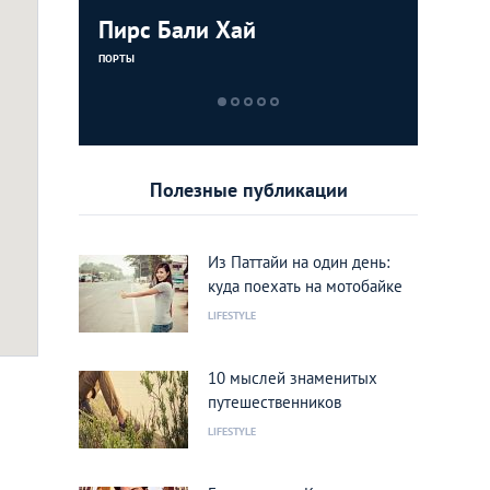
(Khao Chi
Пирс Бали Хай
Холм Бо
Тигровый
Деревня
Buddha H
Tiger Zo
ПОРТЫ
МУЗЕИ
ХРАМЫ
ПАРКИ
Полезные публикации
Из Паттайи на один день:
куда поехать на мотобайке
LIFESTYLE
ический объект и отличная смотровая площадка в одном флаконе
Фото: jo coo
10 мыслей знаменитых
путешественников
LIFESTYLE