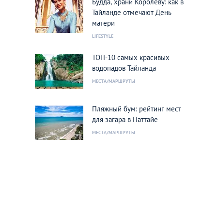
Будда, храни Королеву: как в
Тайланде отмечают День
матери
LIFESTYLE
ТОП-10 самых красивых
водопадов Тайланда
МЕСТА/МАРШРУТЫ
Пляжный бум: рейтинг мест
для загара в Паттайе
МЕСТА/МАРШРУТЫ