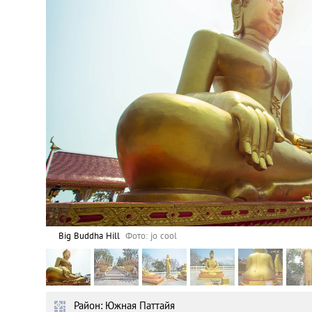
Астана
Афины
Киев
Лондон
Лос-Анджелес
Москва
Париж
Big Buddha Hill
Фото: jo cool
Паттайя
Район: Южная Паттайя
Пхукет