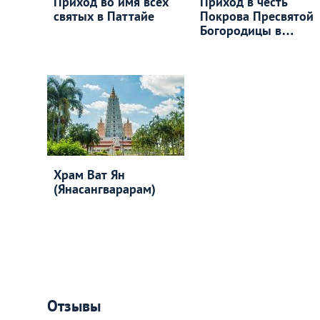
Приход во имя всех
Приход в честь
святых в Паттайе
Покрова Пресвятой
Богородицы в
Паттайе
Храм Ват Ян
(Янасангварарам)
Отзывы