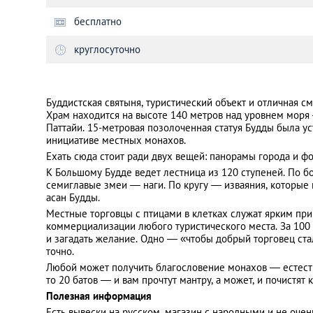
бесплатно
Санкт-Петербург
круглосуточно
Буддистская святыня, туристический объект и отличная с
Храм находится на высоте 140 метров над уровнем моря
Паттайи. 15-метровая позолоченная статуя Будды была ус
инициативе местных монахов.
Ехать сюда стоит ради двух вещей: панорамы города и фо
К Большому Будде ведет лестница из 120 ступеней. По 
семиглавые змеи — наги. По кругу — изваяния, которые
асан Будды.
Местные торговцы с птицами в клетках служат ярким п
коммерциализации любого туристического места. За 100 
и загадать желание. Одно — «чтобы добрый торговец ста
точно.
Любой может получить благословение монахов — естеств
то 20 батов — и вам прочтут мантру, а может, и почистят 
Полезная информация
Есть вывески на русском, магазин с народными и не очен