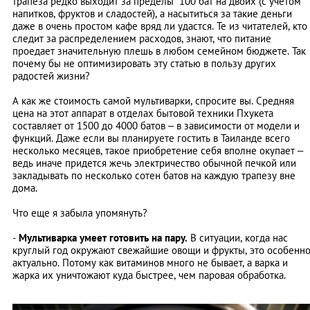
трапеза редко выходит за пределы 100 бат на двоих (с учетом
напитков, фруктов и сладостей), а насытиться за такие деньги
даже в очень простом кафе вряд ли удастся. Те из читателей, кто
следит за распределением расходов, знают, что питание
проедает значительную плешь в любом семейном бюджете. Так
почему бы не оптимизировать эту статью в пользу других
радостей жизни?
А как же стоимость самой мультиварки, спросите вы. Средняя
цена на этот аппарат в отделах бытовой техники Пхукета
составляет от 1500 до 4000 батов – в зависимости от модели и
функций. Даже если вы планируете гостить в Таиланде всего
несколько месяцев, такое приобретение себя вполне окупает –
ведь иначе придется жечь электричество обычной печкой или
закладывать по несколько сотен батов на каждую трапезу вне
дома.
Что еще я забыла упомянуть?
-
Мультиварка умеет готовить на пару.
В ситуации, когда нас
круглый год окружают свежайшие овощи и фрукты, это особенн
актуально. Потому как витаминов много не бывает, а варка и
жарка их уничтожают куда быстрее, чем паровая обработка.