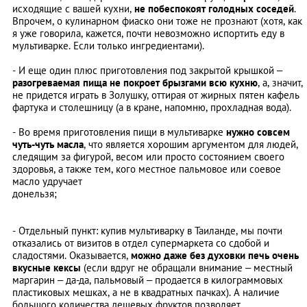
исходящие с вашей кухни,
не побеспокоят голодных соседей
.
Впрочем, о кулинарном фиаско они тоже не прознают (хотя, как
я уже говорила, кажется, почти невозможно испортить еду в
мультиварке. Если только ингредиентами).
- И еще один плюс приготовления под закрытой крышкой –
разогреваемая пища не покроет брызгами всю кухню
, а, значит,
не придется играть в Золушку, оттирая от жирных пятен кафель
фартука и столешницу (а в кране, напомню, прохладная вода).
- Во время приготовления пищи в мультиварке
нужно совсем
чуть-чуть масла
, что является хорошим аргументом для людей,
следящим за фигурой, весом или просто состоянием своего
здоровья, а также тем, кого местное пальмовое или соевое
масло удручает
донельзя;
- Отдельный пункт: купив мультиварку в Таиланде, мы почти
отказались от визитов в отдел супермаркета со сдобой и
сладостями. Оказывается,
можно даже без духовки печь очень
вкусные кексы
(если вдруг не обращали внимание – местный
маргарин – да-да, пальмовый – продается в килограммовых
пластиковых мешках, а не в квадратных пачках). А наличие
большого количества дешевых фруктов позволяет