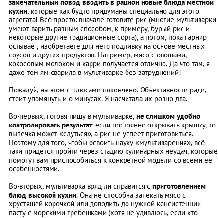
замечательный повод вводить в рацион новые блюда местной
кухни
, которые как будто придуманы специально для этого
агрегата! Всё просто: вначале готовите рис (многие мультиварки
умеют варить разным способом, к примеру, бурый рис и
некоторые другие традиционные сорта), а потом, пока гарнир
остывает, изобретаете для него подливку на основе местных
соусов и других продуктов. Например, мясо с овощами,
кокосовым молоком и карри получается отлично. Да что там, я
даже том ям сварила в мультиварке без затруднений!
Пожалуй, на этом с плюсами покончено. Объективности ради,
стоит упомянуть и о минусах. Я насчитала их ровно два.
Во-первых, готовя пищу в мультиварке,
не слишком удобно
контролировать результат
: если постоянно открывать крышку, то
выпечка может «сдуться», а рис не успеет приготовиться.
Поэтому для того, чтобы освоить науку «мультиварения», всё-
таки придется пройти через стадию кулинарных неудач, которые
помогут вам приспособиться к конкретной модели со всеми ее
особенностями.
Во-вторых, мультиварка вряд ли справится с
приготовлением
блюд высокой кухни
. Она не способна запекать мясо с
хрустящей корочкой или доводить до нужной консистенции
пасту с морскими гребешками (хотя не удивлюсь, если кто-