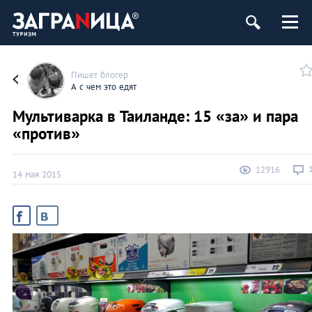
Пишет блогер
А с чем это едят
Мультиварка в Таиланде: 15 «за» и пара
«против»
12916
14 мая 2015