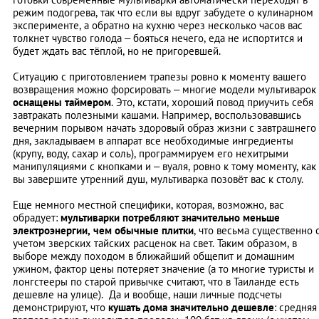
режим подогрева, так что если вы вдруг забудете о кулинарном
эксперименте, а обратно на кухню через несколько часов вас
толкнет чувство голода – бояться нечего, еда не испортится и
будет ждать вас тёплой, но не пригоревшей.
Ситуацию с приготовлением трапезы ровно к моменту вашего
возвращения можно форсировать – многие модели мультиварок
оснащены таймером
. Это, кстати, хороший повод приучить себя
завтракать полезными кашами. Например, воспользовавшись
вечерним порывом начать здоровый образ жизни с завтрашнего
дня, закладываем в аппарат все необходимые ингредиенты
(крупу, воду, сахар и соль), программируем его нехитрыми
манипуляциями с кнопками и – вуаля, ровно к тому моменту, как
вы завершите утренний душ, мультиварка позовёт вас к столу.
Еще немного местной специфики, которая, возможно, вас
обрадует:
мультиварки потребляют значительно меньше
электроэнергии, чем обычные плитки
, что весьма существенно 
учетом зверских тайских расценок на свет. Таким образом, в
выборе между походом в ближайший общепит и домашним
ужином, фактор цены потеряет значение (а то многие туристы и
лонгстееры по старой привычке считают, что в Таиланде есть
дешевле на улице). Да и вообще, наши личные подсчеты
демонстрируют, что
кушать дома значительно дешевле
: средняя