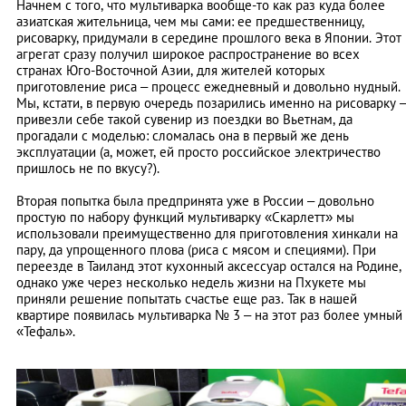
Начнем с того, что мультиварка вообще-то как раз куда более
азиатская жительница, чем мы сами: ее предшественницу,
рисоварку, придумали в середине прошлого века в Японии. Этот
агрегат сразу получил широкое распространение во всех
странах Юго-Восточной Азии, для жителей которых
приготовление риса – процесс ежедневный и довольно нудный.
Мы, кстати, в первую очередь позарились именно на рисоварку 
привезли себе такой сувенир из поездки во Вьетнам, да
прогадали с моделью: сломалась она в первый же день
эксплуатации (а, может, ей просто российское электричество
пришлось не по вкусу?).
Вторая попытка была предпринята уже в России – довольно
простую по набору функций мультиварку «Скарлетт» мы
использовали преимущественно для приготовления хинкали на
пару, да упрощенного плова (риса с мясом и специями). При
переезде в Таиланд этот кухонный аксессуар остался на Родине,
однако уже через несколько недель жизни на Пхукете мы
приняли решение попытать счастье еще раз. Так в нашей
квартире появилась мультиварка № 3 – на этот раз более умный
«Тефаль».