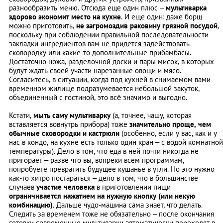
разнообразить меню. Отсюда еще один плюс –
мультиварка
здорово экономит место на кухне
. И еще один: даже борщ
можно приготовить,
не загромоздив раковину грязной посудой
,
поскольку при соблюдении правильной последовательности
закладки ингредиентов вам не придется задействовать
сковородку или какие-то дополнительные прибамбасы.
Достаточно ножа, разделочной доски и пары мисок, в которых
будут ждать своей участи нарезанные овощи и мясо.
Согласитесь, в ситуации, когда под кухней в снимаемом вами
временном жилище подразумевается небольшой закуток,
объединенный с гостиной, это всё значимо и выгодно.
Кстати,
мыть саму мультиварку
(а, точнее, чашу, которая
вставляется вовнутрь прибора) тоже
значительно проще, чем
обычные сковородки и кастрюли
(особенно, если у вас, как и у
нас в кондо, на кухне есть только один кран – с водой комнатной
температуры). Дело в том, что еда в ней почти никогда не
пригорает – разве что вы, вопреки всем программам,
попробуете превратить будущее кушанье в угли. Но это нужно
как-то хитро постараться – дело в том, что в большинстве
случаев
участие человека
в приготовлении пищи
ограничивается нажатием на нужную кнопку (или некую
комбинацию)
. Дальше чудо-машина сама знает, что делать.
Следить за временем тоже не обязательно – после окончания
готовки современные мультиварки автоматически переходят в