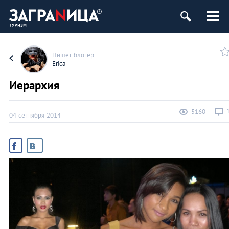
Пишет блогер
Erica
Иерархия
5160
04 сентября 2014