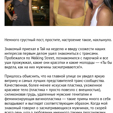
Немного грустный пост, простите, настроение такое, нахлынуло.
Знакомый приехал в Тай на неделю и ввиду схожести наших
интересов первым делом ушел знакомиться с трансами.
Пробежался по Walking Street, познакомился с парочкой и все
уши прожужжал, какие они красотки и какие молодцы — «Ты бы
видела, как на них мужчины засматриваются!».
Пришлось объяснить, что на главной улице он увидел яркую
витрину и самых лучших представителей транс-сообщества.
Качественная, более-менее искусная пластика, ухоженное
красивое тело (пластика + просто повезло с внешностью),
силиконовая грудь, удаленные мужские гениталии и
феминизирующая вагинопластика — такие примы много в себя
вкладывают и выглядят соответствующим образом. Когда мой
знакомый говорил о засматривающихся мужчинах, то скорей
всего речь шла о любовании именного такими персонажами.