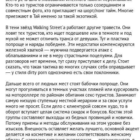
Кто-то из туристов ограничиваются только созерцанием и
совместным фото, кто приглашает на шорт/лонг тайм. Многие
приезжают в Тай именно за такой экзотикой.
В тени звёзд Walking Street`а работают другие травести. Они
ловят тех туристов, кто ищет подешевле или в темноте и под
мухой не может отличить транса от девушки. Тут и пластика
попроще и наряды победнее. Эти недостатки компенсируются
железной хваткой — мужчина подвергается атаке с
облапываниями и не в меру страстными поцелуями. Для
разговоров нет времени, тут сразу приступают к делу. Стоит
сказать, что такая тактика во многих случаях себя оправдывает
— у стиля dirty porn однозначно есть свои поклонники.
Дальше всего от людных мест стоят бабочки попроще. Они
могут прогуливаться в темных участках пляжей или курсировать
на мотороллере по районам обитания секс-туристов. Занимают
самую низшую ступеньку местной иерархии и за свои услуги
много не просят. Если дело с клиентурой совсем худо, то в
оборот вступает целая система скидок и бонусов. Костяк этой
группы составляют выходцы из бедных провинций и новички.
Потому приемы и методы обслуживания на этом уровне без
изысков. Внешность оставляет желать лучшего, основной акцент
делается на косметике и желании соответствовать женскому
образу. С нарядами ситуация аналогичная — ограниченность в