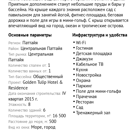
Приятным дополнением станут небольшие пруды и бары у
бассейна. На крыше каждого знания расположен сад с
павильоном для занятий йогой, фитнес-площадка, беговая
дорожка и поле для игры в мини-гольф. С крыш открывается
впечатляющий вид на город, океан и тропические острова.
АЗАД
Основные параметры
Инфраструктура и удобства
Паттайя
Wi-Fi
Регион:
Гостиная
Центральная Паттайя
Район:
Детская площадка
Центральная
Тип рынка:
Джакузи
Паттайя
Кабельное ТВ
1
Количество спален от:
Кухня
1
Количество ванных от:
Новостройка
Общественный
Тип бассейна:
Охрана
Golden Tulip Hotel &
Проект:
Паркинг
Residence
Поле для мини-гольфа
IV
Дата окончания строительства:
Прачечная
квартал 2015 г.
Ресторан
8
Этажность:
Сад
6
Количество зданий:
Тренажерный зал
16 500
Площадь территории, м²:
500
Расстояние до моря, м:
Море, город
Вид из окна: