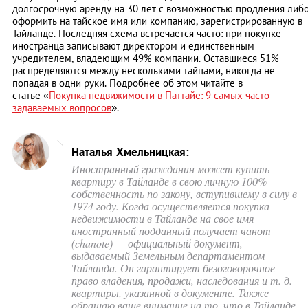
долгосрочную аренду на 30 лет с возможностью продления либ
оформить на тайское имя или компанию, зарегистрированную в
Тайланде. Последняя схема встречается часто: при покупке
иностранца записывают директором и единственным
учредителем, владеющим 49% компании. Оставшиеся 51%
распределяются между несколькими тайцами, никогда не
попадая в одни руки. Подробнее об этом читайте в
статье
«
Покупка недвижимости в Паттайе: 9 самых часто
задаваемых вопросов
».
Наталья Хмельницкая:
Иностранный гражданин может купить
квартиру в Тайланде в свою личную 100%
собственность по закону, вступившему в силу в
1974 году. Когда осуществляется покупка
недвижимости в Тайланде на свое имя
иностранный подданный получает чанот
(chanote) — официальный документ,
выдаваемый Земельным департаментом
Тайланда. Он гарантирует безоговорочное
право владения, продажи, наследования и т. д.
квартиры, указанной в документе. Также
обращаю ваше внимание на то, что в Тайланде