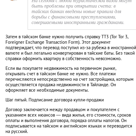
На сегодня с любой туристической визой могут
быть проблемы при открытии счета: в
тайских банках введены новые правила для
борьбы с финансовыми преступлениями,
совершаемыми иностранными гражданами.
Затем в тайском банке нужно получить справку ТТ3 (Tor Tor 3,
Foreigner Exchange Transaction Form). Этот документ
подтверждает, что перевод поступил из-за рубежа в иностранно
валюте и был легально конвертирован в тайские баты. Без такой
справки оформить квартиру в собственность невозможно.
Если вы покупаете недвижимость на первичном рынке,
открывать счет в тайском банке не нужно. Все платежи
перечисляются непосредственно на счет застройщика, которым
осуществляется продажа недвижимости в Тайланде. Он
оформляет все необходимые документы.
Шаг пятый. Подписание договора купли-продажи
Договор заключается между продавцом и покупателем с
указанием всех нюансов — вида жилья, его стоимости, сроков
оплаты и выполнения договора, порядка оплаты налогов. Он
подписывается на тайском и английском языках и переводится
на русский.