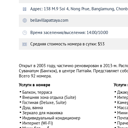
Адрес: 138 M.9 Soi 4, Nong Prue, Banglamung, Chonb
Санкт-Петербург
bellavillapattaya.com
Время заселения/выселения: 14:00/10:00
Cредняя стоимость номера в сутки: $53
Открыт в 2003 году, частично реновирован в 2013-м. Рас
Суванапум (Бангкок), в центре Паттайи. Представляет соб
Всего 92 номера.
Услуги в номере
Услуги 
Балкон, терраса
Джаку
Внешняя зона отдыха (Suite)
Интер
Гостиная (Deluxe, Suite)
Камер
Душ, ванна
Масс
Зеркало для макияжа
Мини-
Индивидуальный кондиционер
Почта
Интернет (Wi-Fi)
Прач