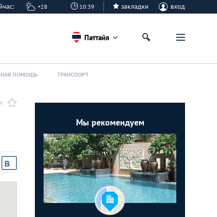
сейчас:
закладки
вход
+28
10:39
Паттайя
ННАЯ ПОМОЩЬ
ТРАНСПОРТ
И
Мы рекомендуем