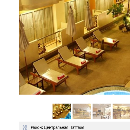
Астана
Афины
Киев
Лондон
Лос-Анджелес
Москва
Париж
Паттайя
Район: Центральная Паттайя
Пхукет