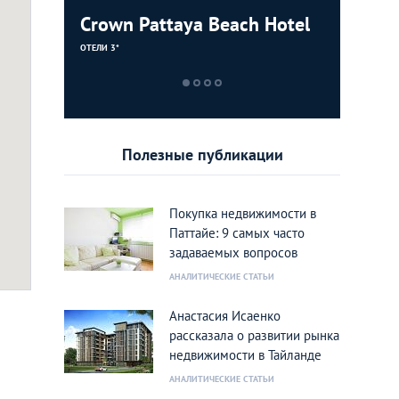
ulip
Crown Pattaya Beach Hotel
Centara 
Baron Be
Pattaya
ОТЕЛИ 3*
ОТЕЛИ 3*
ОТЕЛИ 4*
Полезные публикации
Покупка недвижимости в
Паттайе: 9 самых часто
задаваемых вопросов
АНАЛИТИЧЕСКИЕ СТАТЬИ
Анастасия Исаенко
рассказала о развитии рынка
недвижимости в Тайланде
АНАЛИТИЧЕСКИЕ СТАТЬИ