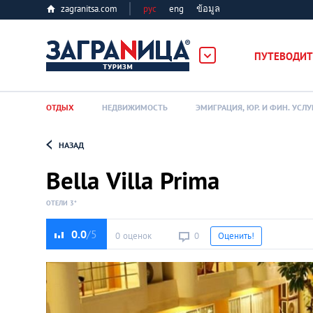
zagranitsa.com
рус
eng
ข้อมูล
ПУТЕВОДИТ
ОТДЫХ
НЕДВИЖИМОСТЬ
ЭМИГРАЦИЯ, ЮР. И ФИН. УСЛУ
НАЗАД
Loading...
Bella Villa Prima
ОТЕЛИ 3*
0.0
0 оценок
0
Оценить!
Алматы