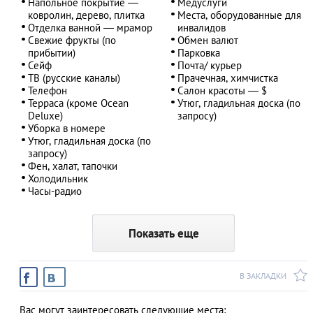
Напольное покрытие —
Медуслуги
ковролин, дерево, плитка
Места, оборудованные для
Отделка ванной — мрамор
инвалидов
Свежие фрукты (по
Обмен валют
прибытии)
Парковка
Сейф
Почта/ курьер
ТВ (русские каналы)
Прачечная, химчистка
Телефон
Салон красоты — $
Терраса (кроме Ocean
Утюг, гладильная доска (по
Deluxe)
запросу)
Уборка в номере
Утюг, гладильная доска (по
запросу)
Фен, халат, тапочки
Холодильник
Часы-радио
Показать еще
В ЗАКЛАДКИ
Вас могут заинтересовать следующие места: