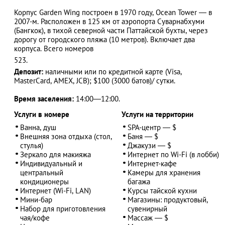
Корпус Garden Wing построен в 1970 году, Ocean Tower — в
2007-м. Расположен в 125 км от аэропорта Суварнабхуми
(Бангкок), в тихой северной части Паттайской бухты, через
дорогу от городского пляжа (10 метров). Включает два
АЗАД
корпуса. Всего номеров
523.
Депозит:
наличными или по кредитной карте (Visa,
MasterCard, AMEX, JCB);
$
100 (3000 батов)/ сутки.
Время заселения:
14:00—12:00.
Услуги в номере
Услуги на территории
Ванна, душ
SPA-центр — $
Внешняя зона отдыха (стол,
Баня — $
стулья)
Джакузи — $
Зеркало для макияжа
Интернет по Wi-Fi (в лобби)
Индивидуальный и
Интернет-кафе
центральный
Камеры для хранения
кондиционеры
багажа
Интернет (Wi-Fi, LAN)
Курсы тайской кухни
Мини-бар
Магазины: продуктовый,
Набор для приготовления
сувенирный
чая/кофе
Массаж — $