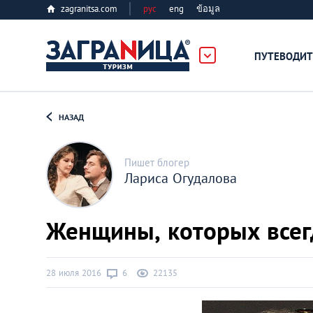
zagranitsa.com
рус
eng
ข้อมูล
ПУТЕВОДИТ
Loading...
НАЗАД
Пишет блогер
Лариса Огудалова
Алматы
Женщины, которых всег
Астана
28 июля 2016
6
22135
Афины