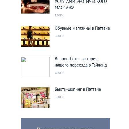
УСЛУГАМИ ЭРОТИЧЕСКОГО
МАССАЖА
БЛОГИ
Обувные магазины в Паттайе
БЛОГИ
Вечное Лето - история
нашего переезда в Тайланд
БЛОГИ
Бьюти-шопинг в Паттайе
БЛОГИ