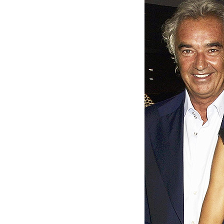
Киев
Лондон
Лос-Анджелес
Москва
Париж
Паттайя
Пхукет
Санкт-Петербург