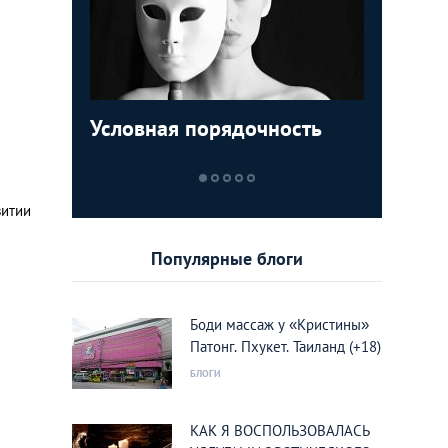
Условная порядочность
ТОП-5 м
Египетск
Пролета
которые
туристо
кукушки
увидеть
курорты
Вьетнам
витии
Популярные блоги
Боди массаж у «Кристины»
Патонг. Пхукет. Таиланд (+18)
БЛОГИ
КАК Я ВОСПОЛЬЗОВАЛАСЬ