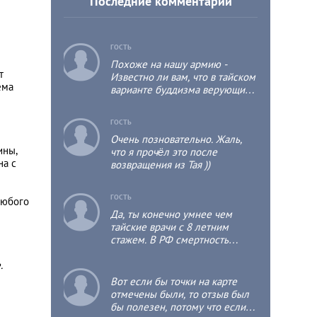
Последние комментарии
c
ГОСТЬ
Похоже на нашу армию -
т
Известно ли вам, что в тайском
ема
варианте буддизма верующий
мужчина хотя бы один раз в
жизни должен побыть
c
ГОСТЬ
монахом, пусть даже не
Очень позновательно. Жаль,
продолжительное время, т.к.
ины,
что я прочёл это после
это положительно отразится на
на с
возвращения из Тая ))
его собственной судьбе и
судьбе его родственников?
c
ГОСТЬ
любого
Да, ты конечно умнее чем
тайские врачи с 8 летним
стажем. В РФ смертность
детская выше чем в тае раза в
.
3.
c
Вот если бы точки на карте
отмечены были, то отзыв был
бы полезен, потому что если