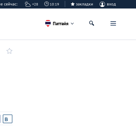
айе сейчас:
закладки
вход
+28
10:19
Паттайя