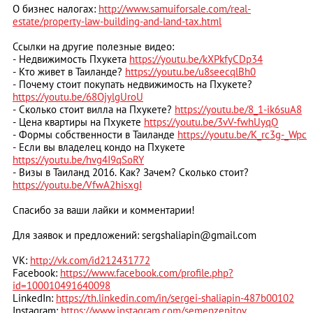
О бизнес налогах:
http://www.samuiforsale.com/real-
estate/property-law-building-and-land-tax.html
Ссылки на другие полезные видео:
- Недвижимость Пхукета
https://youtu.be/kXPkfyCDp34
- Кто живет в Таиланде?
https://youtu.be/u8seecqlBh0
- Почему стоит покупать недвижимость на Пхукете?
https://youtu.be/68OjylgUroU
- Сколько стоит вилла на Пхукете?
https://youtu.be/8_1-ik6suA8
- Цена квартиры на Пхукете
https://youtu.be/3vV-fwhUyqQ
- Формы собственности в Таиланде
https://youtu.be/K_rc3g-_Wpc
- Если вы владелец кондо на Пхукете
https://youtu.be/hvg4I9qSoRY
- Визы в Таиланд 2016. Как? Зачем? Сколько стоит?
https://youtu.be/VfwA2hisxgI
Спасибо за ваши лайки и комментарии!
Для заявок и предложений:
sergshaliapin@gmail.com
VK:
http://vk.com/id212431772
Facebook:
https://www.facebook.com/profile.php?
id=100010491640098
LinkedIn:
https://th.linkedin.com/in/sergei-shaliapin-487b00102
Instagram:
https://www.instagram.com/semenzenitov