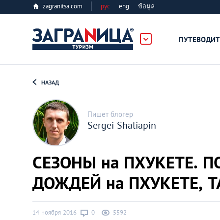
zagranitsa.com
рус
eng
ข้อมูล
ПУТЕВОДИТ
Loading...
НАЗАД
Пишет блогер
Sergei Shaliapin
Алматы
СЕЗОНЫ на ПХУКЕТЕ. П
Астана
ДОЖДЕЙ на ПХУКЕТЕ, 
Афины
14 ноября 2016
0
5592