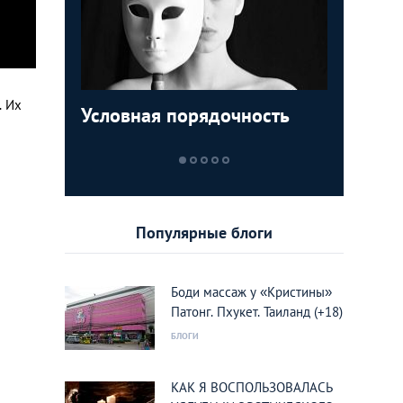
. Их
Условная порядочность
ТОП-5 м
Египетск
Пролета
которые
туристо
кукушки
увидеть
курорты
Вьетнам
Популярные блоги
Боди массаж у «Кристины»
Патонг. Пхукет. Таиланд (+18)
БЛОГИ
КАК Я ВОСПОЛЬЗОВАЛАСЬ