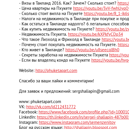
- Визы в Таиланд 2016. Как? Зачем? Сколько стоит?
https:
- Цена квартиры на Пхукете
https://youtu.be/3vV-fwhUyqQ
- Сколько стоит вилла на Пхукете
https://youtu.be/8_1-ik6
- Налоги на недвижимость в Таиланде при покупке и пр
- Как остаться в Таиланде надолго? 6 легальных способо
- Как купить недвижимость на Пхукете?
https://youtu.be
- Недвижимость Пхукета.
https://youtu.be/kXPkfyCDp34
- Что такое Лизхолд и Фрихолд в Таиланде
https://youtu.
- Почему стоит покупать недвижимость на Пхукете.
https
- Кто живет в Таиланде?
https://youtu.be/u8seecqlBh0
- Секреты заработка на недвижимости Пхукета
https://y
- Если вы владелец кондо на Пхукете
https://youtu.be/hv
Website:
http://phuketapart.com
Спасибо за ваши лайки и комментарии!
Для заявок и предложений:
sergshaliapin@gmail.com
www: phuketapart.com
VK:
http://vk.com/id212431772
Facebook:
https://www.facebook.com/profile.php?id=1000
LinkedIn:
https://th.linkedin.com/in/sergei-shaliapin-487b0
Instagram:
https://www.instagram.com/semenzenitov
Блог на русском языке:
http://shaliapin.blogspot.com