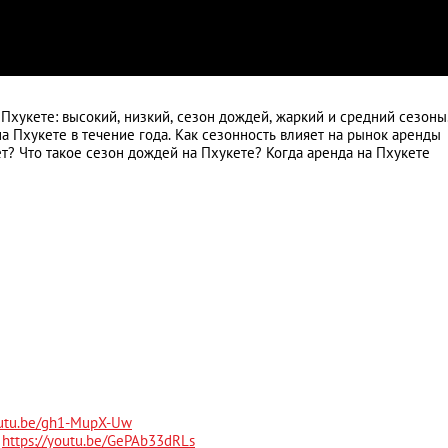
 Пхукете: высокий, низкий, сезон дождей, жаркий и средний сезоны
Путь домой...
а Пхукете в течение года. Как сезонность влияет на рынок аренды
т? Что такое сезон дождей на Пхукете? Когда аренда на Пхукете
outu.be/gh1-MupX-Uw
.
https://youtu.be/GePAb33dRLs