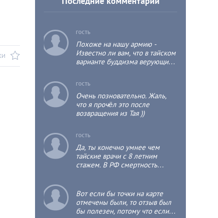
Последние комментарии
c
ГОСТЬ
Похоже на нашу армию -
Известно ли вам, что в тайском
КИ
варианте буддизма верующий
мужчина хотя бы один раз в
жизни должен побыть
c
ГОСТЬ
монахом, пусть даже не
Очень позновательно. Жаль,
продолжительное время, т.к.
что я прочёл это после
это положительно отразится на
возвращения из Тая ))
его собственной судьбе и
судьбе его родственников?
c
ГОСТЬ
Да, ты конечно умнее чем
тайские врачи с 8 летним
стажем. В РФ смертность
детская выше чем в тае раза в
3.
c
Вот если бы точки на карте
отмечены были, то отзыв был
бы полезен, потому что если