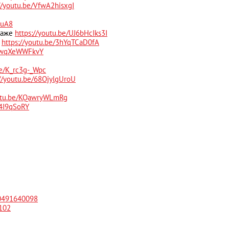
//youtu.be/VfwA2hisxgI
suA8
одаже
https://youtu.be/UJ6bHcIks3I
в
https://youtu.be/3hYqTCaD0fA
/zwqXeWWFkvY
be/K_rc3g-_Wpc
://youtu.be/68OjylgUroU
outu.be/KQawryWLmRg
g4I9qSoRY
10491640098
0102