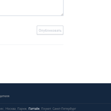
Опубликовать
дателя
лес
,
Москва
,
Париж
,
Паттайя
,
Пхукет
,
Санкт-Петербург