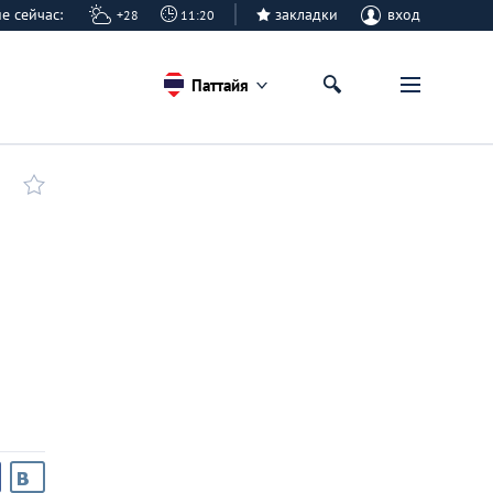
айе сейчас:
закладки
вход
+28
11:20
Паттайя