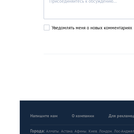
Уведомлять меня о новых комментариях
Напишите нам
О компании
Для рекламо
Города:
Алматы
,
Астана
,
Афины
,
Киев
,
Лондон
,
Лос-Андже